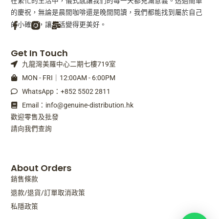
在繁忙的生活中，儀式感讓我們的每一天都充滿意義。透過簡單
的慶祝，無論是晨間咖啡還是晚間閱讀，我們都能找到屬於自己
的小確幸，讓生活變得更美好。
F
M
Get In Touch
a
a
九龍灣美羅中心二期七樓719室
c
i
e
l
MON - FRI｜12:00AM - 6:00PM
b
-
WhatsApp：+852 5502 2811
o
b
o
u
Email：info@genuine-distribution.hk
k
l
歡迎零售及批發
-
k
請向我們查詢
f
About Orders
銷售條款
退款/退貨/訂單取消政策
私隱政策