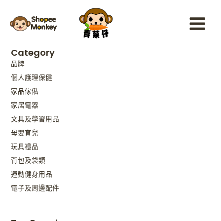
Skip
Main
to
Menu
content
Category
品牌
個人護理保健
家品傢俬
家居電器
文具及學習用品
母嬰育兒
玩具禮品
背包及袋類
運動健身用品
電子及周邊配件