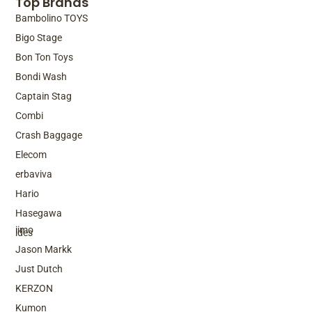
Top Brands
Bambolino TOYS
Bigo Stage
Bon Ton Toys
Bondi Wash
Captain Stag
Combi
Crash Baggage
Elecom
erbaviva
Hario
Top Brands
Hasegawa
iimo
ides
Jason Markk
Just Dutch
KERZON
Kumon