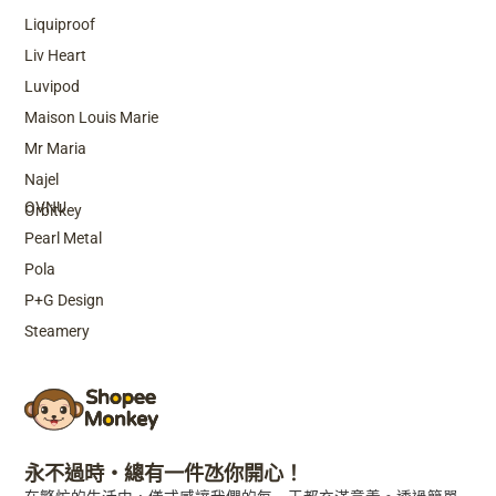
Liquiproof
Liv Heart
Luvipod
Maison Louis Marie
Mr Maria
Top Brands
Najel
OVNU
Orbitkey
Pearl Metal
Pola
P+G Design
Steamery
永不過時・總有一件氹你開心！