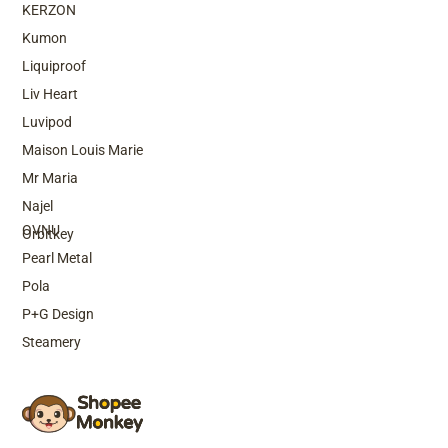
KERZON
Kumon
Liquiproof
Liv Heart
Luvipod
Maison Louis Marie
Mr Maria
Top Brands
Najel
OVNU
Orbitkey
Pearl Metal
Pola
P+G Design
Steamery