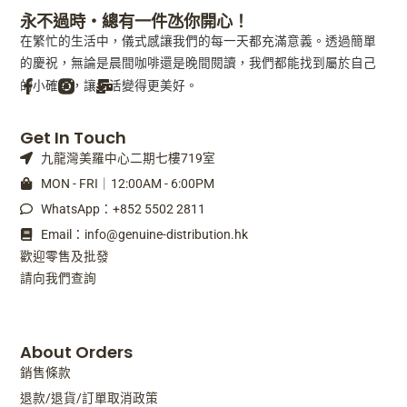
永不過時・總有一件氹你開心！
在繁忙的生活中，儀式感讓我們的每一天都充滿意義。透過簡單
的慶祝，無論是晨間咖啡還是晚間閱讀，我們都能找到屬於自己
的小確幸，讓生活變得更美好。
F
M
Get In Touch
a
a
九龍灣美羅中心二期七樓719室
c
i
e
l
MON - FRI｜12:00AM - 6:00PM
b
-
WhatsApp：+852 5502 2811
o
b
o
u
Email：info@genuine-distribution.hk
k
l
歡迎零售及批發
-
k
請向我們查詢
f
About Orders
銷售條款
退款/退貨/訂單取消政策