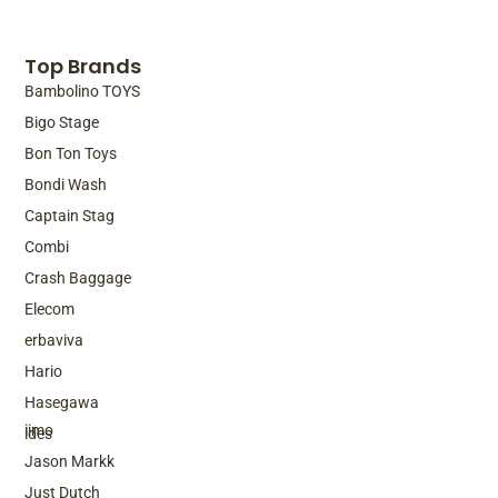
Top Brands
Bambolino TOYS
Bigo Stage
Bon Ton Toys
Bondi Wash
Captain Stag
Combi
Crash Baggage
Elecom
erbaviva
Hario
Top Brands
Hasegawa
iimo
ides
Jason Markk
Just Dutch