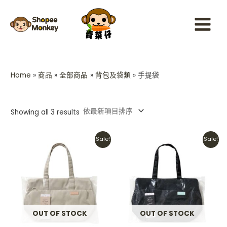
Sorted
Skip
Main
by
latest
to
Menu
content
Home
商品
全部商品
背包及袋類
手提袋
Showing all 3 results
Original
Current
Original
Current
Sale!
Sale!
price
price
price
price
was:
is:
was:
is:
HKD$379.
HKD$329.
HKD$379.
HKD$329.
OUT OF STOCK
OUT OF STOCK