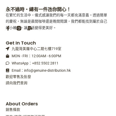
永不過時・總有一件氹你開心！
在繁忙的生活中，儀式感讓我們的每一天都充滿意義。透過簡單
的慶祝，無論是晨間咖啡還是晚間閱讀，我們都能找到屬於自己
的小確幸，讓生活變得更美好。
F
M
Get In Touch
a
a
九龍灣美羅中心二期七樓719室
c
i
e
l
MON - FRI｜12:00AM - 6:00PM
b
-
WhatsApp：+852 5502 2811
o
b
o
u
Email：info@genuine-distribution.hk
k
l
歡迎零售及批發
-
k
請向我們查詢
f
About Orders
銷售條款