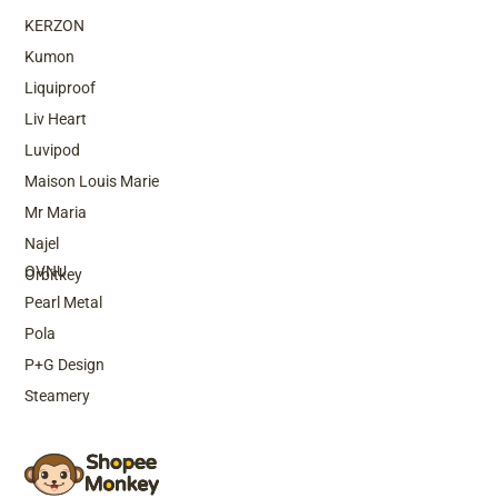
KERZON
Kumon
Liquiproof
Liv Heart
Luvipod
Maison Louis Marie
Mr Maria
Top Brands
Najel
OVNU
Orbitkey
Pearl Metal
Pola
P+G Design
Steamery