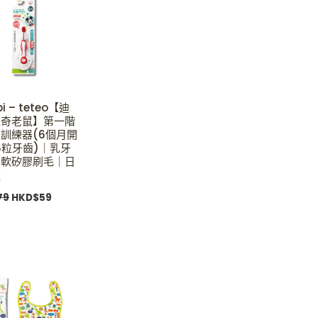
HKD$79.
HKD$59.
i – teteo【迪
米奇老鼠】第一階
訓練器(6個月開
-6粒牙齒)｜乳牙
｜軟矽膠刷毛｜日
造
79
HKD$
59
Original
Current
price
price
was:
is:
HKD$179.
HKD$128.