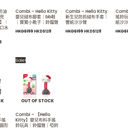
製防油
Combi – Hello Kitty
Combi – Hello Kitty
Com
兜
嬰兒絨布腳套｜bb鞋
新生兒防抓絨布手套｜
搖鈴
】｜
｜寶寶小靴子｜鈴鐺聲
響紙沙沙聲
紙沙
口水
HKD$
199
HKD$
128
HKD$
199
HKD$
128
HKD$
8
Current
Original
Current
Sale!
price
price
price
is:
was:
is:
.
HKD$89.
HKD$119.
HKD$89.
CK
OUT OF STOCK
o
Combi – 【Hello
手搖
Kitty】嬰兒布料手搖
圓形
鈴玩具｜鈴鐺聲｜啞鈴