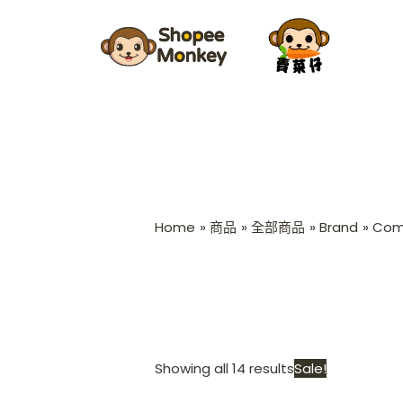
Skip
Sorted
to
by
content
latest
Home
商品
全部商品
Brand
Com
Origina
Showing all 14 results
Sale!
price
was: