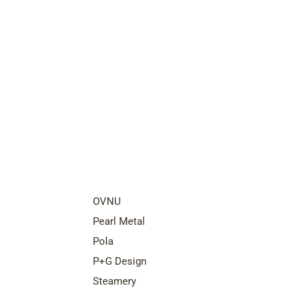
nds
Top Brands
OVNU
Pearl Metal
Pola
P+G Design
Steamery