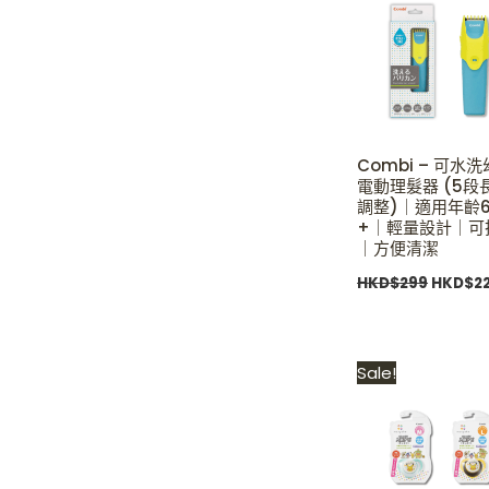
HKD$29
Combi – 可水
電動理髮器 (5段
調整)｜適用年齡
+｜輕量設計｜可
｜方便清潔
HKD$
299
HKD$
2
Original
Sale!
price
was:
HKD$119