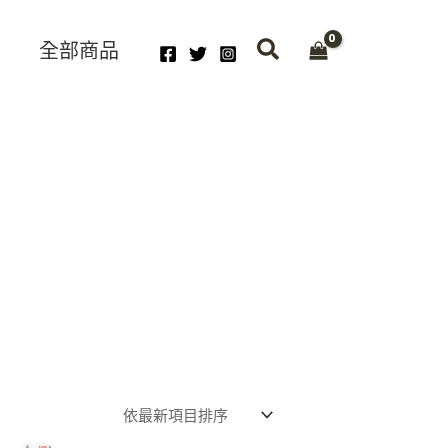
全部商品
Original
Current
price
price
was:
is: