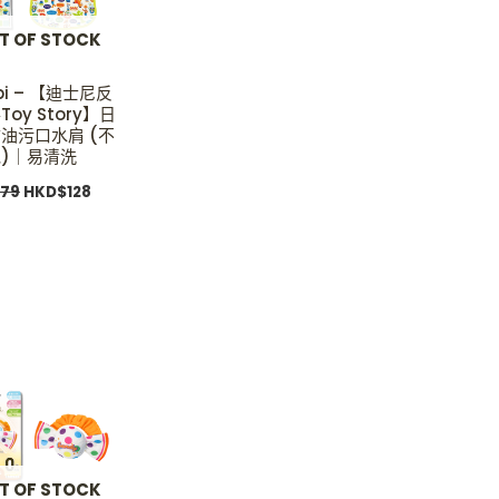
T OF STOCK
bi – 【迪士尼反
oy Story】日
油污口水肩 (不
)｜易清洗
179
HKD$
128
Original
Current
price
price
was:
is:
HKD$109.
HKD$89.
T OF STOCK