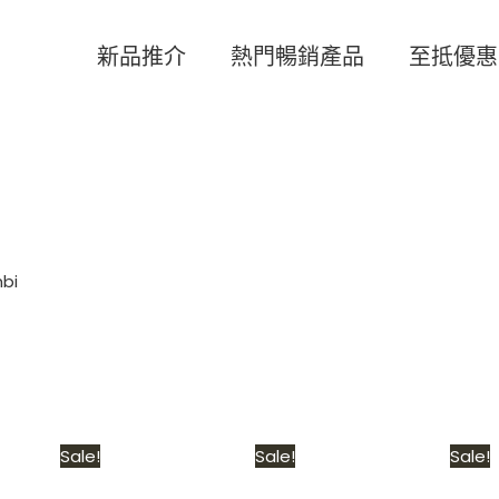
新品推介
熱門暢銷產品
至抵優惠
bi
l
Current
Original
Current
Original
Current
Sale!
Sale!
Sale!
price
price
price
price
price
is:
was:
is:
was:
is: