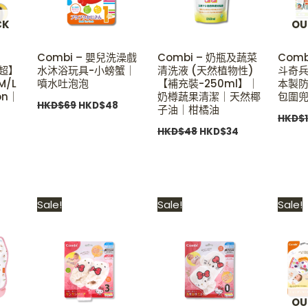
CK
OU
Combi – 嬰兒洗澡戲
Combi – 奶瓶及蔬菜
Com
卡超】
水沐浴玩具-小螃蟹｜
清洗液 (天然植物性)
斗奇兵T
/L
噴水吐泡泡
【補充裝-250ml】｜
本製防
on｜
奶樽蔬果清潔｜天然椰
包圍兜
HKD$
69
HKD$
48
子油｜柑橘油
HKD$
HKD$
48
HKD$
34
l
Current
Original
Current
Original
Current
Sale!
Sale!
Sale!
price
price
price
price
price
is:
was:
is:
was:
is:
9.
HKD$178.
HKD$199.
HKD$128.
HKD$199.
HKD$128.
OU