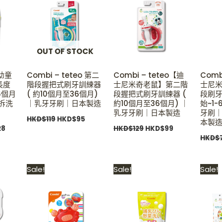
9.
HKD$228.
HKD$119.
HKD$95.
HKD$129.
HKD$99.
OUT OF STOCK
洗幼童
Combi – teteo 第二
Combi – teteo【迪
Comb
長度
階段握把式刷牙訓練器
士尼米奇老鼠】第二階
士尼
6個月
( 約10個月至36個月)
段握把式刷牙訓練器 (
段刷牙
拆洗
｜乳牙牙刷｜日本製造
約10個月至36個月) ｜
始~1
乳牙牙刷｜日本製造
牙刷
HKD$
119
HKD$
95
本製
28
HKD$
129
HKD$
99
HKD$
Current
Original
Current
Original
Current
Sale!
Sale!
Sale!
price
price
price
price
price
is:
was:
is:
was:
is:
.
HKD$79.
HKD$69.
HKD$48.
HKD$48.
HKD$34.