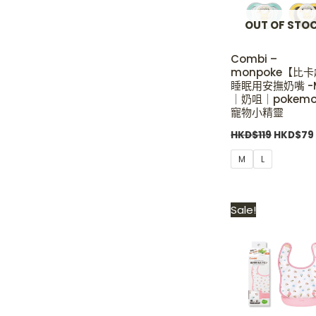
OUT OF STO
Combi –
monpoke【比
睡眠用安撫奶嘴 -M
｜奶咀｜pokem
寵物小精靈
HKD$
119
HKD$
79
M
L
Origina
Sale!
price
was:
HKD$19