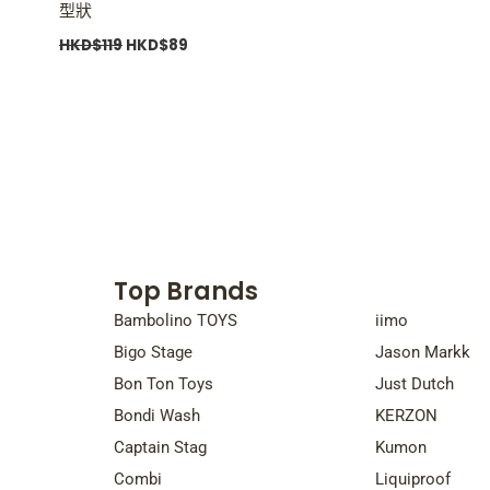
型狀
HKD$
119
HKD$
89
Top Brands
Top Bra
Bambolino TOYS
iimo
Bigo Stage
Jason Markk
Bon Ton Toys
Just Dutch
Bondi Wash
KERZON
Captain Stag
Kumon
Combi
Liquiproof