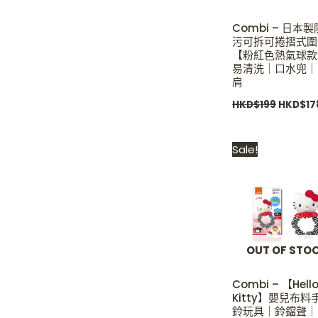
Combi – 日本
污可拆可捲摺式圍
【粉紅色熱氣球款
易清洗｜口水兜｜
肩
HKD$
199
HKD$
17
Original
Sale!
price
was:
HKD$119
OUT OF STO
Combi – 【Hell
Kitty】嬰兒布料
鈴玩具｜鈴鐺聲｜