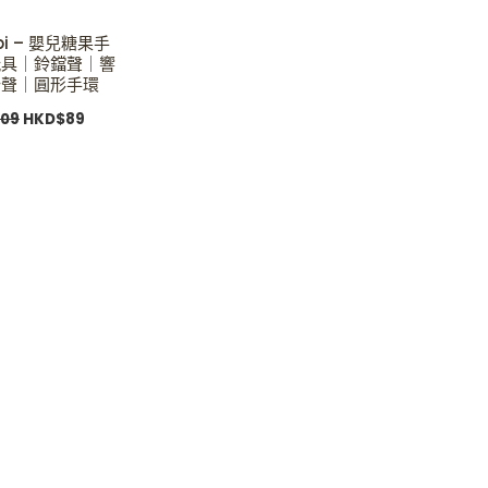
bi – 嬰兒糖果手
玩具｜鈴鐺聲｜響
沙聲｜圓形手環
109
HKD$
89