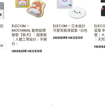
K
 抗
ELECOM –
ELECOM – 日本設計
ELEC
MOCHIMAL 動物鼠標
可愛笑臉滑鼠墊 -白色
鼠墊 
腕墊【柴犬】｜超柔軟
墊｜大
HKD$
199
HKD$
109
｜人體工學設計｜手腕
｜天然
托｜
貓咪
HKD$
HKD$
238
HKD$
158