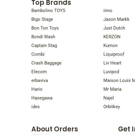
Top Brands
Top Bra
Bambolino TOYS
iimo
Bigo Stage
Jason Markk
Bon Ton Toys
Just Dutch
Bondi Wash
KERZON
Captain Stag
Kumon
Combi
Liquiproof
Crash Baggage
Liv Heart
Elecom
Luvipod
erbaviva
Maison Louis M
Hario
Mr Maria
Hasegawa
Najel
ides
Orbitkey
About Orders
Get 