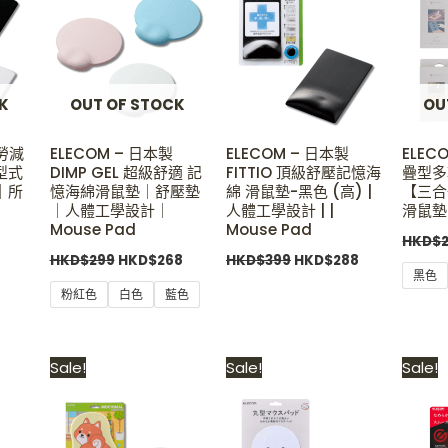
.
HKD$99.
HKD$299.
HKD$268.
HKD$399.
HKD$288.
K
OUT OF STOCK
OU
疲勞減
ELECOM – 日本製
ELECOM – 日本製
ELECO
型式
DIMP GEL 超級舒適 記
FITTIO 頂級舒壓記憶海
疊型多
｜所
憶海綿滑鼠墊｜舒壓墊
綿 滑鼠墊-黑色 (高) |
【三合
｜人體工學設計｜
人體工學設計 | |
滑鼠墊
Mouse Pad
Mouse Pad
HKD$
HKD$
299
HKD$
268
HKD$
399
HKD$
288
黑色
粉紅色
白色
藍色
Current
Original
Current
Original
Current
Sale!
Sale!
Sale!
price
price
price
price
price
s:
was:
is:
was:
is:
.
HKD$99.
HKD$238.
HKD$158.
HKD$199.
HKD$109.