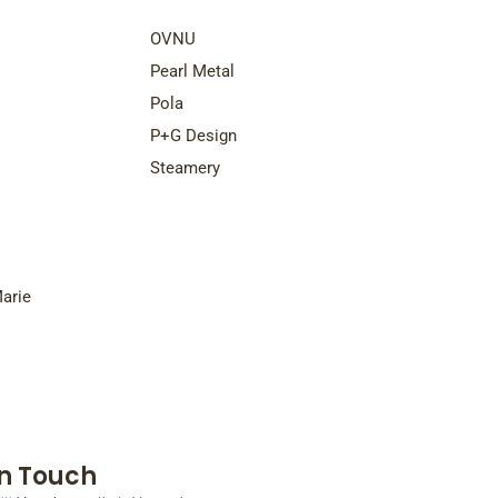
nds
Top Brands
OVNU
Pearl Metal
Pola
P+G Design
Steamery
arie
In Touch