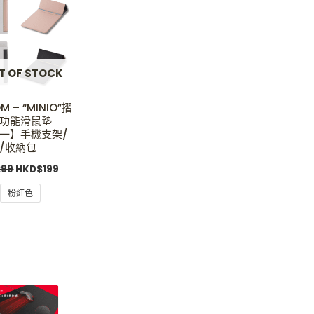
HKD$299.
HKD$199.
T OF STOCK
M – “MINIO”摺
功能滑鼠墊 ｜
一】手機支架/
/收納包
299
HKD$
199
粉紅色
Original
Current
price
price
was:
is:
HKD$259.
HKD$179.