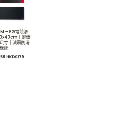
OM – EG電競滑
90x40cm｜鍵盤
尺寸｜減震防滑
橡膠
259
HKD$
179