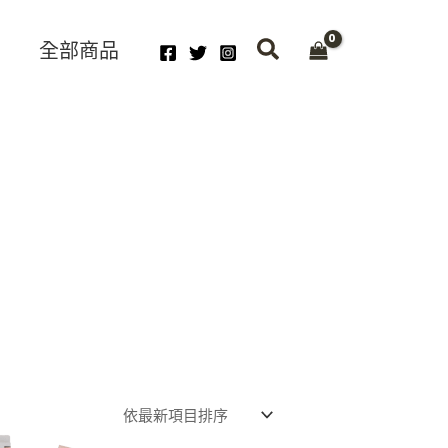
全部商品
Original
Current
price
price
was:
is: