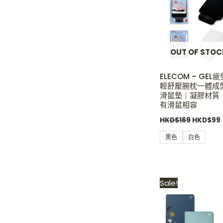
HKD$169
OUT OF STOC
ELECOM – GEL
輕舒壓腕枕一體成
滑鼠墊｜凝膠材質
有滑鼠相容
HKD$
169
HKD$
99
黑色
白色
Original
Sale!
price
was:
i
HKD$139