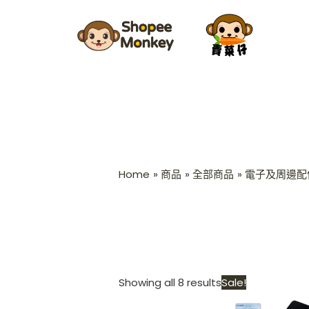
Skip
Sorted
to
by
content
latest
Home
商品
全部商品
電子及周邊配
Original
Showing all 8 results
Sale!
price
was:
i