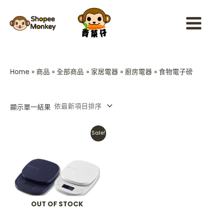
Skip
Main
to
Menu
content
Home
商品
全部商品
家居電器
廚房電器
食物電子磅
顯示單一結果
Original
Current
Sale!
price
price
was:
is:
HKD$298.
HKD$218.
OUT OF STOCK