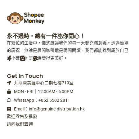
永不過時・總有一件氹你開心！
在繁忙的生活中，儀式感讓我們的每一天都充滿意義。透過簡單
的慶祝，無論是晨間咖啡還是晚間閱讀，我們都能找到屬於自己
的小確幸，讓生活變得更美好。
F
M
Get In Touch
a
a
九龍灣美羅中心二期七樓719室
c
i
e
l
MON - FRI｜12:00AM - 6:00PM
b
-
WhatsApp：+852 5502 2811
o
b
o
u
Email：info@genuine-distribution.hk
k
l
歡迎零售及批發
-
k
請向我們查詢
f