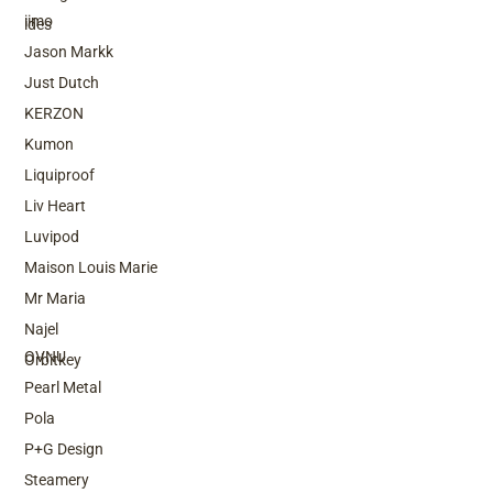
iimo
ides
Jason Markk
Just Dutch
KERZON
Kumon
Liquiproof
Liv Heart
Luvipod
Maison Louis Marie
Mr Maria
Top Brands
Najel
OVNU
Orbitkey
Pearl Metal
Pola
P+G Design
Steamery