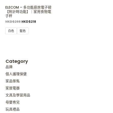
ELECOM – 多功能廚房電子磅
【附計時功能】｜家用食物電
子秤
HKD$
298
HKD$
218
白色
藍色
Category
品牌
個人護理保健
家品傢俬
家居電器
文具及學習用品
母嬰育兒
玩具禮品