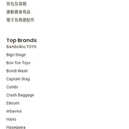
背包及袋類
運動健身用品
電子及周邊配件
Top Brands
Bambolino TOYS
Bigo Stage
Bon Ton Toys
Bondi Wash
Captain Stag
Combi
Crash Baggage
Elecom
erbaviva
Hario
Top Brands
Hasegawa