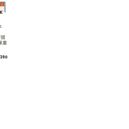
CK
本
 可摺
承重
,390