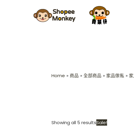
Skip
Sorted
to
by
content
latest
Home
商品
全部商品
家品傢俬
家
Origin
Showing all 5 results
Sale!
price
was: