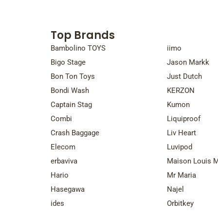
Top Brands
Top Bra
Bambolino TOYS
iimo
Bigo Stage
Jason Markk
Bon Ton Toys
Just Dutch
Bondi Wash
KERZON
Captain Stag
Kumon
Combi
Liquiproof
Crash Baggage
Liv Heart
Elecom
Luvipod
erbaviva
Maison Louis M
Hario
Mr Maria
Hasegawa
Najel
ides
Orbitkey