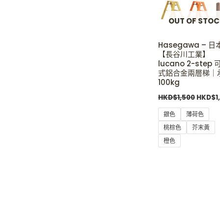
OUT OF STO
Hasegawa – 日
【長谷川工業】
lucano 2-step
式鋁合金兩層梯｜
100kg
HKD$
1,500
HKD$
1
銀色
薄荷色
桃棕色
芥末黃
橙色