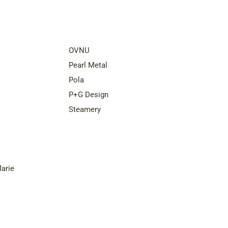
nds
Top Brands
OVNU
Pearl Metal
Pola
P+G Design
Steamery
arie