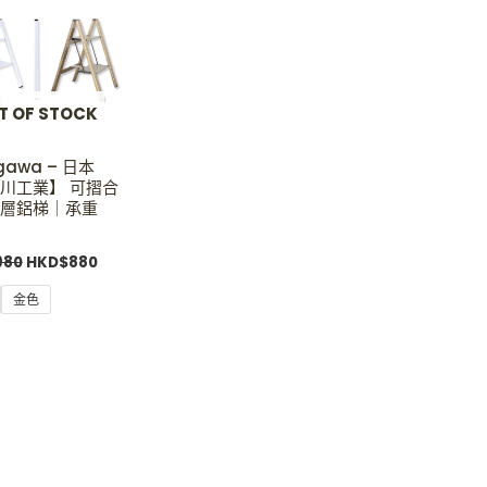
.
HKD$980.
HKD$880.
T OF STOCK
gawa – 日本
川工業】 可摺合
層鋁梯｜承重
980
HKD$
880
金色