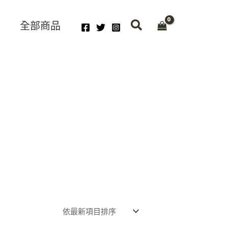
全部商品
Original
Current
price
price
was:
is: