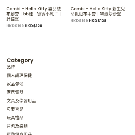
Combi – Hello Kitty 嬰兒絨
Combi – Hello Kitty 新生兒
布腳套｜bb鞋｜寶寶小靴子｜
防抓絨布手套｜響紙沙沙聲
鈴鐺聲
HKD$
199
HKD$
128
HKD$
199
HKD$
128
Category
品牌
個人護理保健
家品傢俬
家居電器
文具及學習用品
母嬰育兒
玩具禮品
背包及袋類
運動健身用品