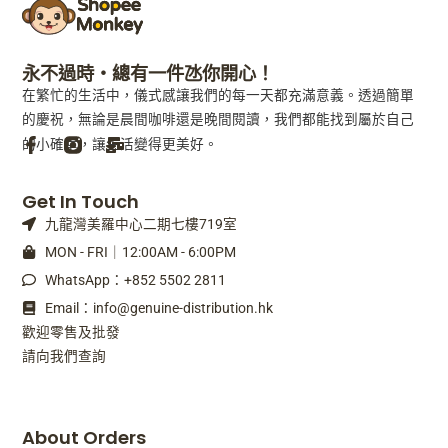
永不過時・總有一件氹你開心！
在繁忙的生活中，儀式感讓我們的每一天都充滿意義。透過簡單
的慶祝，無論是晨間咖啡還是晚間閱讀，我們都能找到屬於自己
的小確幸，讓生活變得更美好。
F
M
Get In Touch
a
a
九龍灣美羅中心二期七樓719室
c
i
e
l
MON - FRI｜12:00AM - 6:00PM
b
-
WhatsApp：+852 5502 2811
o
b
o
u
Email：info@genuine-distribution.hk
k
l
歡迎零售及批發
-
k
請向我們查詢
f
About Orders