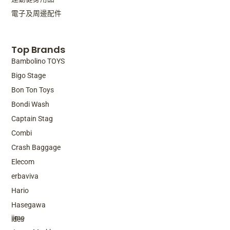
電子及周邊配件
Top Brands
Bambolino TOYS
Bigo Stage
Bon Ton Toys
Bondi Wash
Captain Stag
Combi
Crash Baggage
Elecom
erbaviva
Hario
Top Brands
Hasegawa
iimo
ides