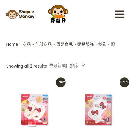
Sorted
Skip
Main
by
latest
to
Menu
content
Home
商品
全部商品
母嬰育兒
嬰兒服飾、髮飾、帽
Showing all 2 results
Original
Current
Original
Current
Sale!
Sale!
price
price
price
price
was:
is:
was:
is:
HKD$199.
HKD$128.
HKD$199.
HKD$128.