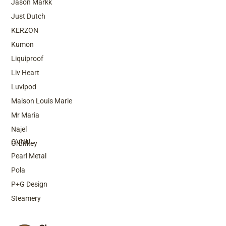
Jason Markk
Just Dutch
KERZON
Kumon
Liquiproof
Liv Heart
Luvipod
Maison Louis Marie
Mr Maria
Top Brands
Najel
OVNU
Orbitkey
Pearl Metal
Pola
P+G Design
Steamery