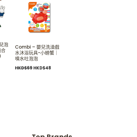
HKD$69.
HKD$48.
嬰幼兒泡
Combi – 嬰兒洗澡戲
適合
水沐浴玩具-小螃蟹｜
)
噴水吐泡泡
HKD$
69
HKD$
48