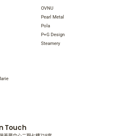
nds
Top Brands
OVNU
Pearl Metal
Pola
P+G Design
Steamery
arie
In Touch
灣美羅中心二期七樓719室