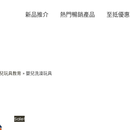
新品推介
熱門暢銷產品
至抵優惠
兒玩具教育
嬰兒洗澡玩具
Original
Current
Sale!
price
price
was:
is: