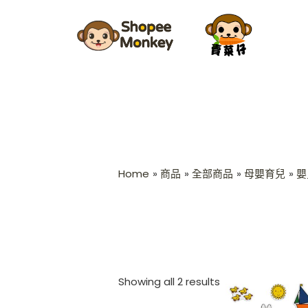
Skip
Sorted
to
by
content
latest
Home
商品
全部商品
母嬰育兒
嬰
Showing all 2 results