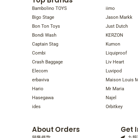
Top Brands
Top Bra
Bambolino TOYS
iimo
Bigo Stage
Jason Markk
Bon Ton Toys
Just Dutch
Bondi Wash
KERZON
Captain Stag
Kumon
Combi
Liquiproof
Crash Baggage
Liv Heart
Elecom
Luvipod
erbaviva
Maison Louis M
Hario
Mr Maria
Hasegawa
Najel
ides
Orbitkey
About Orders
Get 
銷售條款
九龍