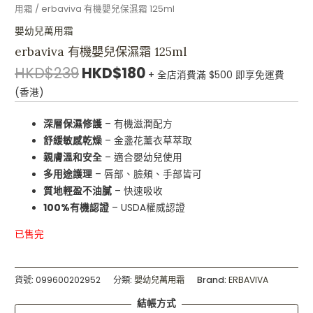
用霜
/ erbaviva 有機嬰兒保濕霜 125ml
嬰幼兒萬用霜
erbaviva 有機嬰兒保濕霜 125ml
HKD$
239
HKD$
180
+ 全店消費滿 $500 即享免運費
(香港)
深層保濕修護
– 有機滋潤配方
舒緩敏感乾燥
– 金盞花薰衣草萃取
親膚溫和安全
– 適合嬰幼兒使用
多用途護理
– 唇部、臉頰、手部皆可
質地輕盈不油膩
– 快速吸收
100%有機認證
– USDA權威認證
已售完
貨號:
099600202952
分類:
嬰幼兒萬用霜
Brand:
ERBAVIVA
結帳方式