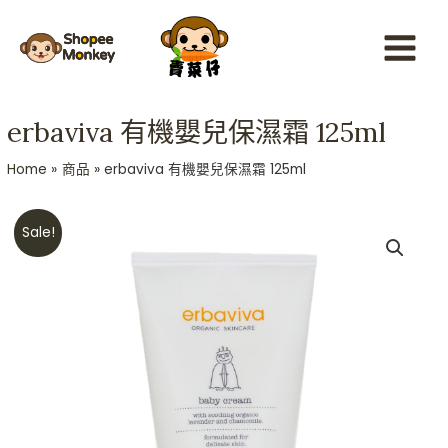
Skip
Main
to
Menu
content
erbaviva 有機嬰兒保濕霜 125ml
Home
商品
erbaviva 有機嬰兒保濕霜 125ml
Original
Current
Sale!
price
price
was:
is:
HKD$239.
HKD$180.