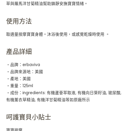
草與羅馬洋甘菊精油幫助鎮靜安撫寶寶情緒。
使用方法
取適量按摩寶寶身體。沐浴後使用，或感覺乾燥時使用 。
產品詳細
・品牌：erbaviva
・品牌來源地：美國
・產地：美國
・重量：125ml
・成份：ingredients: 有機蘆薈萃取液, 有機向日葵籽油, 玻尿酸,
有機薰衣草精油, 有機洋甘菊精油等如原廠所示
呵護寶貝小貼士
寶寶按摩