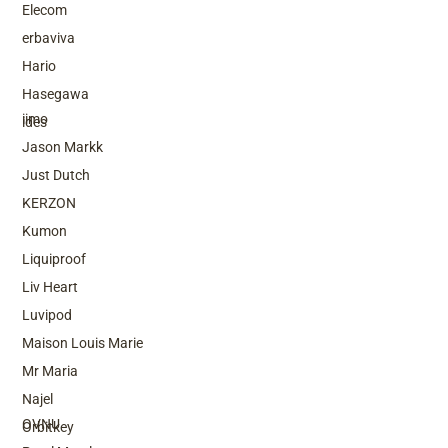
Elecom
erbaviva
Hario
Top Brands
Hasegawa
iimo
ides
Jason Markk
Just Dutch
KERZON
Kumon
Liquiproof
Liv Heart
Luvipod
Maison Louis Marie
Mr Maria
Top Brands
Najel
OVNU
Orbitkey