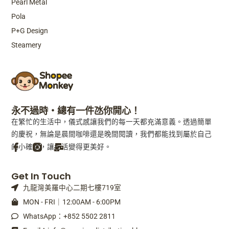
Pearl Metal
Pola
P+G Design
Steamery
永不過時・總有一件氹你開心！
在繁忙的生活中，儀式感讓我們的每一天都充滿意義。透過簡單
的慶祝，無論是晨間咖啡還是晚間閱讀，我們都能找到屬於自己
的小確幸，讓生活變得更美好。
F
M
Get In Touch
a
a
九龍灣美羅中心二期七樓719室
c
i
e
l
MON - FRI｜12:00AM - 6:00PM
b
-
WhatsApp：+852 5502 2811
o
b