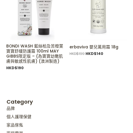
BONDI WASH 藍絲柏及苦橙葉
erbaviva 嬰兒萬用霜 18g
寶寶舒緩防護霜 100ml MAY
HKD$
199
HKD$
140
GIBBS限定版 – (為寶寶幼嫩肌
膚與敏感性肌膚) (澳洲製造)
HKD$
190
Category
品牌
個人護理保健
家品傢俬