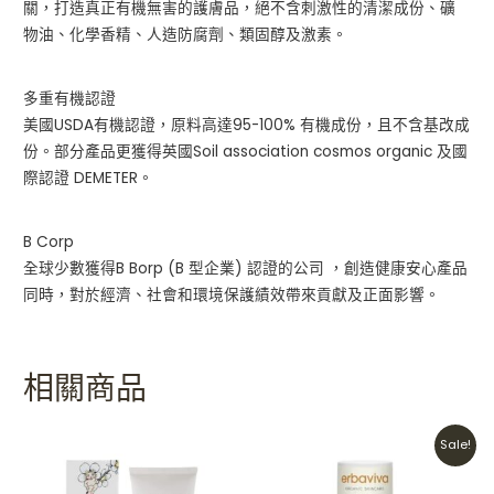
關，打造真正有機無害的護膚品，絕不含刺激性的清潔成份、礦
物油、化學香精、人造防腐劑、類固醇及激素。
多重有機認證
美國USDA有機認證，原料高達95-100% 有機成份，且不含基改成
份。部分產品更獲得英國Soil association cosmos organic 及國
際認證 DEMETER。
B Corp
全球少數獲得B Borp (B 型企業) 認證的公司 ，創造健康安心產品
同時，對於經濟、社會和環境保護績效帶來貢獻及正面影響。
相關商品
Original
Current
Sale!
price
price
was:
is:
HKD$199.
HKD$140.