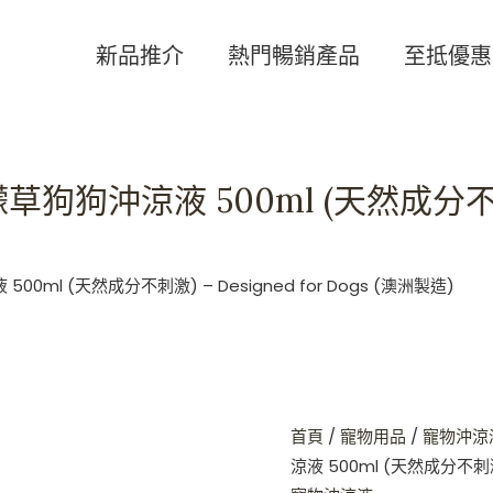
BONDI
WASH
新品推介
熱門暢銷產品
至抵優惠
白
千
層
及
狗狗沖涼液 500ml (天然成分不刺激) 
檸
檬
草
狗
0ml (天然成分不刺激) – Designed for Dogs (澳洲製造)
狗
沖
涼
液
500ml
首頁
/
寵物用品
/
寵物沖涼
(天
涼液 500ml (天然成分不刺激)
然