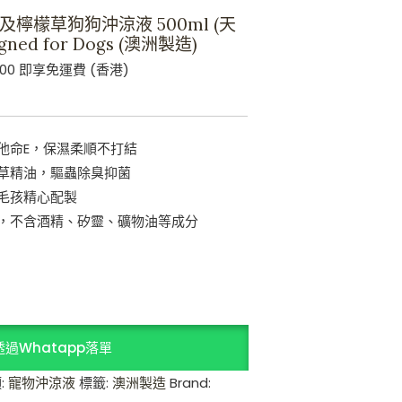
層及檸檬草狗狗沖涼液 500ml (天
ned for Dogs (澳洲製造)
00 即享免運費 (香港)
他命E，保濕柔順不打結
草精油，驅蟲除臭抑菌
毛孩精心配製
取，不含酒精、矽靈、礦物油等成分
透過Whatapp落單
:
寵物沖涼液
標籤:
澳洲製造
Brand: