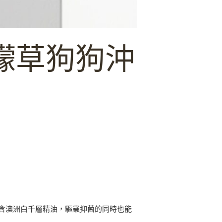
檸檬草狗狗沖
含澳洲白千層精油，驅蟲抑菌的同時也能