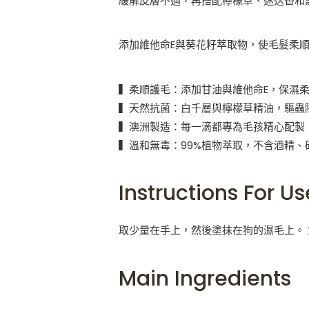
緩解皮膚不適，再搭配檸檬草、迷迭香和
添加維他命E與葵花籽萃取物，使毛髮柔
▍柔順護毛：添加甘油與維他命E，保濕
▍天然抗菌：白千層與檸檬草精油，驅蟲
▍澳洲製造：每一滴都專為毛孩精心配製
▍溫和無毒：99%植物萃取，不含酒精、
Instructions For Us
取少量在手上，然後塗抹在狗的濕毛上。
Main Ingredients