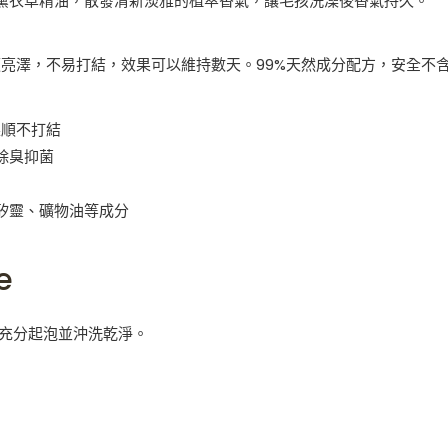
薰衣草精油，散發清新淡雅的植萃香氣，讓毛孩洗澡後香氣持久。
順亮澤，不易打結，效果可以維持數天。99%天然成分配方，安全不
柔順不打結
除臭抑菌
矽靈、礦物油等成分
e
 充分起泡並沖洗乾淨。