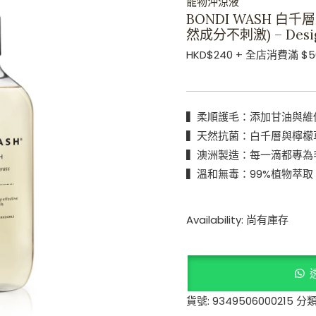
寵物沖涼液
成
BONDI WASH 白千
然成分不刺激) – Desig
分
不
HKD$
240
+ 全店消費滿 $5
刺
激)
-
▍柔順護毛：添加甘油與維
Designed
▍天然抗菌：白千層與檸檬
for
▍澳洲製造：每一滴都專為
Dogs
▍溫和無毒：99%植物萃
(澳
洲
Availability:
尚有庫存
製
造)
數
量
貨號:
9349506000215
分類