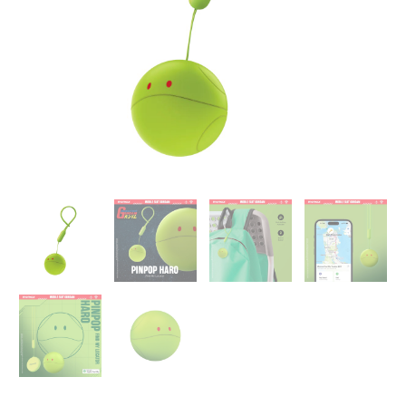
位
器
Haro
哈
囉-
綠
數
量