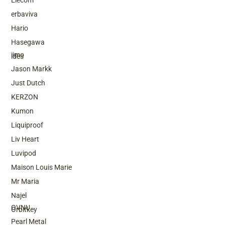
Elecom
erbaviva
Hario
Top Brands
Hasegawa
iimo
ides
Jason Markk
Just Dutch
KERZON
Kumon
Liquiproof
Liv Heart
Luvipod
Maison Louis Marie
Mr Maria
Top Brands
Najel
OVNU
Orbitkey
Pearl Metal