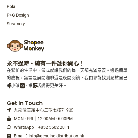
Pola
P+G Design
Steamery
永不過時・總有一件氹你開心！
在繁忙的生活中，儀式感讓我們的每一天都充滿意義。透過簡單
的慶祝，無論是晨間咖啡還是晚間閱讀，我們都能找到屬於自己
的小確幸，讓生活變得更美好。
F
M
Get In Touch
a
a
九龍灣美羅中心二期七樓719室
c
i
e
l
MON - FRI｜12:00AM - 6:00PM
b
-
WhatsApp：+852 5502 2811
o
b
o
u
Email：info@genuine-distribution.hk