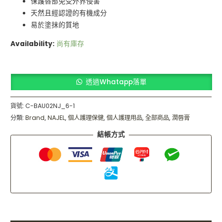
保護唇部免受外界侵害
天然且經認證的有機成分
易於塗抹的質地
Availability:
尚有庫存
透過Whatapp落單
貨號:
C-BAU02NJ_6-1
分類:
Brand
,
NAJEL
,
個人護理保健
,
個人護理用品
,
全部商品
,
潤唇膏
結帳方式