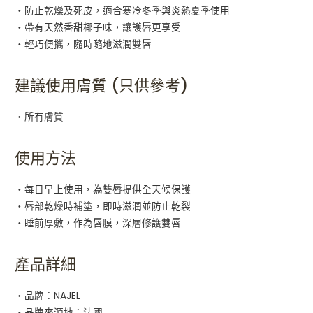
・防止乾燥及死皮，適合寒冷冬季與炎熱夏季使用
・帶有天然香甜椰子味，讓護唇更享受
・輕巧便攜，隨時隨地滋潤雙唇
建議使用膚質 (只供參考)
・所有膚質
使用方法
・每日早上使用，為雙唇提供全天候保護
・唇部乾燥時補塗，即時滋潤並防止乾裂
・睡前厚敷，作為唇膜，深層修護雙唇
產品詳細
・品牌：NAJEL
・品牌來源地：法國