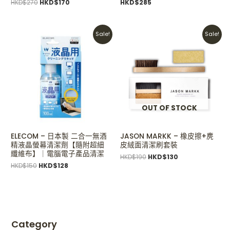
HKD$
270
HKD$
170
HKD$
285
Original
Current
Original
Current
Sale!
Sale!
price
price
price
price
was:
is:
was:
is:
HKD$150.
HKD$128.
HKD$190.
HKD$130.
OUT OF STOCK
ELECOM – 日本製 二合一無酒
JASON MARKK – 橡皮擦+麂
精液晶螢幕清潔劑【隨附超細
皮絨面清潔刷套裝
纖維布】｜電腦電子產品清潔
HKD$
190
HKD$
130
HKD$
150
HKD$
128
Category