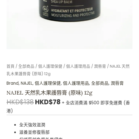
味)
12g
數
量
首頁
/
全部商品
/
個人護理保健
/
個人護理用品
/
潤唇膏
/ NAJEL 天然
乳木果護唇膏 (原味) 12g
Brand
,
NAJEL
,
個人護理保健
,
個人護理用品
,
全部商品
,
潤唇膏
NAJEL 天然乳木果護唇膏 (原味) 12g
HKD$
138
HKD$
78
+ 全店消費滿 $500 即享免運費 (香
港)
全天強效滋潤
滋養並修復唇部