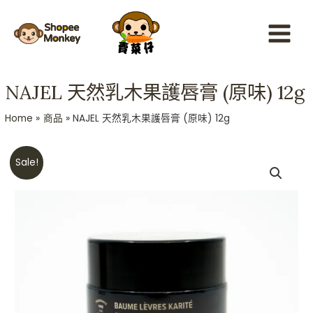
Skip
Main
to
Menu
content
NAJEL 天然乳木果護唇膏 (原味) 12g
Home
商品
NAJEL 天然乳木果護唇膏 (原味) 12g
Original
Current
NAJEL
Sale!
price
price
天
was:
is:
然
HKD$138.
HKD$78.
乳
木
果
護
唇
膏
(原