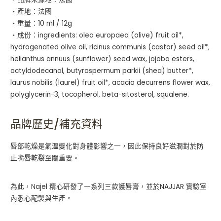
・產地：法國
・重量：10 ml / 12g
・成份：ingredients: olea europaea (olive) fruit oil*,
hydrogenated olive oil, ricinus communis (castor) seed oil*,
helianthus annuus (sunflower) seed wax, jojoba esters,
octyldodecanol, butyrospermum parkii (shea) butter*,
laurus nobilis (laurel) fruit oil*, acacia decurrens flower wax,
polyglycerin-3, tocopherol, beta-sitosterol, squalene.
品牌歷史/補充資料
唇部乾燥是氣溫變化對身體影響之一，因此保持良好滋潤對於防
止嘴唇乾裂至關重要。
為此，Najel 精心研發了一系列三款護唇膏，並於NAJJAR 實驗室
內悉心配製與生產。