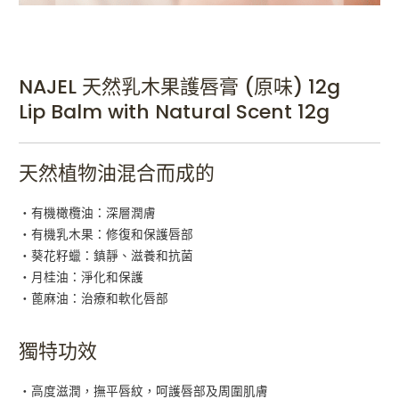
NAJEL 天然乳木果護唇膏 (原味) 12g
Lip Balm with Natural Scent 12g
天然植物油混合而成的
・有機橄欖油：深層潤膚
・有機乳木果：修復和保護唇部
・葵花籽蠟：鎮靜、滋養和抗菌
・月桂油：淨化和保護
・蓖麻油：治療和軟化唇部
獨特功效
・高度滋潤，撫平唇紋，呵護唇部及周圍肌膚