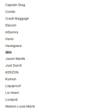
Captain Stag
Combi
Crash Baggage
Elecom
erbaviva
Hario
Top Brands
Hasegawa
iimo
ides
Jason Markk
Just Dutch
KERZON
Kumon
Liquiproof
Liv Heart
Luvipod
Maison Louis Marie