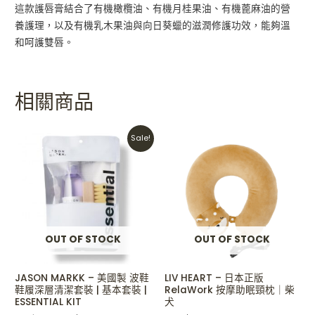
這款護唇膏結合了有機橄欖油、有機月桂果油、有機蓖麻油的營
養護理，以及有機乳木果油與向日葵蠟的滋潤修護功效，能夠溫
和呵護雙唇。
相關商品
Original
Current
Sale!
price
price
was:
is:
HKD$270.
HKD$170.
OUT OF STOCK
OUT OF STOCK
JASON MARKK – 美國製 波鞋
LIV HEART – 日本正版
鞋履深層清潔套裝 | 基本套裝 |
RelaWork 按摩助眠頸枕｜柴
ESSENTIAL KIT
犬