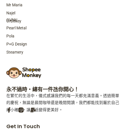
Mr Maria
Top Brands
Najel
OVNU
Orbitkey
Pearl Metal
Pola
P+G Design
Steamery
永不過時・總有一件氹你開心！
在繁忙的生活中，儀式感讓我們的每一天都充滿意義。透過簡單
的慶祝，無論是晨間咖啡還是晚間閱讀，我們都能找到屬於自己
的小確幸，讓生活變得更美好。
F
M
Get In Touch