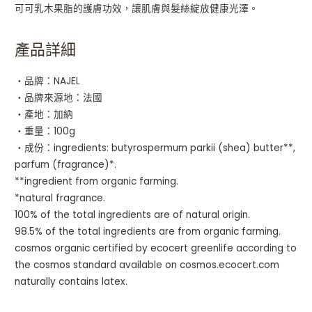
可可乳木果脂的護膚功效，讓肌膚與髮絲綻放健康光澤。
產品詳細
・品牌：NAJEL
・品牌來源地：法國
・產地：加納
・重量：100g
・成份：ingredients: butyrospermum parkii (shea) butter**,
parfum (fragrance)*.
**ingredient from organic farming.
*natural fragrance.
100% of the total ingredients are of natural origin.
98.5% of the total ingredients are from organic farming.
cosmos organic certified by ecocert greenlife according to
the cosmos standard available on cosmos.ecocert.com
naturally contains latex.