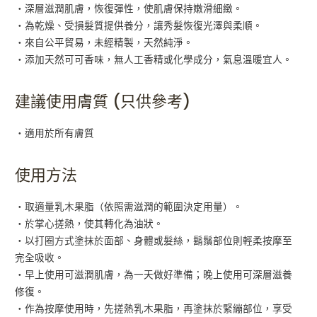
・深層滋潤肌膚，恢復彈性，使肌膚保持嫩滑細緻。
・為乾燥、受損髮質提供養分，讓秀髮恢復光澤與柔順。
・來自公平貿易，未經精製，天然純淨。
・添加天然可可香味，無人工香精或化學成分，氣息溫暖宜人。
建議使用膚質 (只供參考)
・適用於所有膚質
使用方法
・取適量乳木果脂（依照需滋潤的範圍決定用量）。
・於掌心搓熱，使其轉化為油狀。
・以打圈方式塗抹於面部、身體或髮絲，鬍鬚部位則輕柔按摩至
完全吸收。
・早上使用可滋潤肌膚，為一天做好準備；晚上使用可深層滋養
修復。
・作為按摩使用時，先搓熱乳木果脂，再塗抹於緊繃部位，享受