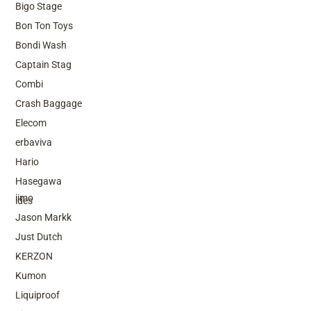
Bigo Stage
Bon Ton Toys
Bondi Wash
Captain Stag
Combi
Crash Baggage
Elecom
erbaviva
Hario
Top Brands
Hasegawa
iimo
ides
Jason Markk
Just Dutch
KERZON
Kumon
Liquiproof