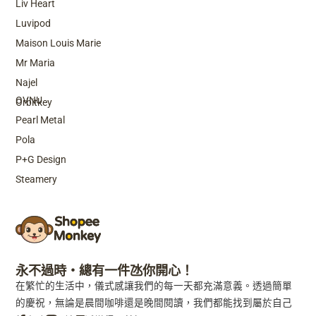
Liv Heart
Luvipod
Maison Louis Marie
Mr Maria
Top Brands
Najel
OVNU
Orbitkey
Pearl Metal
Pola
P+G Design
Steamery
永不過時・總有一件氹你開心！
在繁忙的生活中，儀式感讓我們的每一天都充滿意義。透過簡單
的慶祝，無論是晨間咖啡還是晚間閱讀，我們都能找到屬於自己