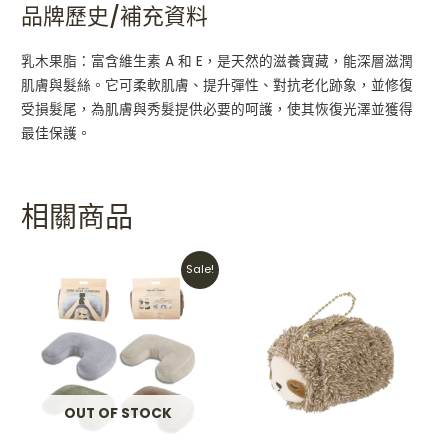
品牌歷史/補充資料
乳木果脂：富含維生素 A 和 E，是天然的滋養寶藏，能深層滋潤
肌膚與髮絲。它可柔軟肌膚、提升彈性、對抗老化跡象，並修復
受損髮尾，為肌膚與秀髮提供必要的呵護，使其恢復光澤並獲得
最佳保護。
相關商品
Original
Current
Sale!
price
price
was:
is:
HKD$485.
HKD$385.
OUT OF STOCK