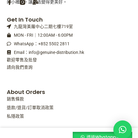
的小確幸，讓生活變得更美好。
F
M
Get In Touch
a
a
九龍灣美羅中心二期七樓719室
c
i
e
l
MON - FRI｜12:00AM - 6:00PM
b
-
WhatsApp：+852 5502 2811
o
b
o
u
Email：info@genuine-distribution.hk
k
l
歡迎零售及批發
-
k
請向我們查詢
f
About Orders
銷售條款
退款/退貨/訂單取消政策
私隱政策
NAJEL
透過Whatapp落單