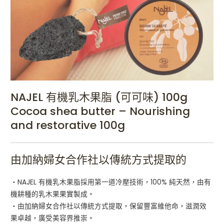
NAJEL 有機乳木果脂 (可可味) 100g
Cocoa shea butter – Nourishing
and restorative 100g
由加納婦女合作社以傳統方式提取的
・NAJEL 有機乳木果脂採用第一道冷壓技術，100% 純天然，由有
機耕種的乳木果果實製成。
・由加納婦女合作社以傳統方式提取，保留豐富維他命，滋潤效
果卓越，廣受美容界推崇。