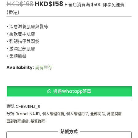
HKD$
168
HKD$
158
+ 全店消費滿 $500 即享免運費
(香港)
• 深層滋養肌膚與髮絲
• 柔軟雙手肌膚
• 強韌指甲與頭髮
• 滋潤足部肌膚
• 柔順鬍鬚
Availability:
尚有庫存
透過Whatapp落單
貨號:
C-BEU11NJ_6
分類:
Brand
,
NAJEL
,
個人護理保健
,
個人護理用品
,
全部商品
,
身體潤膚
,
面部護理護膚
,
髮質護理
結帳方式