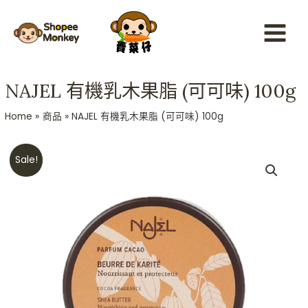
Skip
Main
to
Menu
content
NAJEL 有機乳木果脂 (可可味) 100g
Home
商品
NAJEL 有機乳木果脂 (可可味) 100g
Original
Current
NAJEL
Sale!
price
price
有
was:
is:
機
HKD$168.
HKD$158.
乳
木
果
脂
(可
可
味)