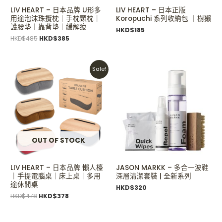
LIV HEART – 日本品牌 U形多
LIV HEART – 日本正版
用途泡沫珠攬枕｜手枕頸枕｜
Koropuchi 系列收納包 ｜樹獺
護腰墊｜靠背墊｜緩解疲
HKD$
185
HKD$
485
HKD$
385
Original
Current
Sale!
price
price
was:
is:
HKD$478.
HKD$378.
OUT OF STOCK
LIV HEART – 日本品牌 懶人檯
JASON MARKK – 多合一波鞋
｜手提電腦桌｜床上桌｜多用
深層清潔套裝 | 全新系列
途休閒桌
HKD$
320
HKD$
478
HKD$
378