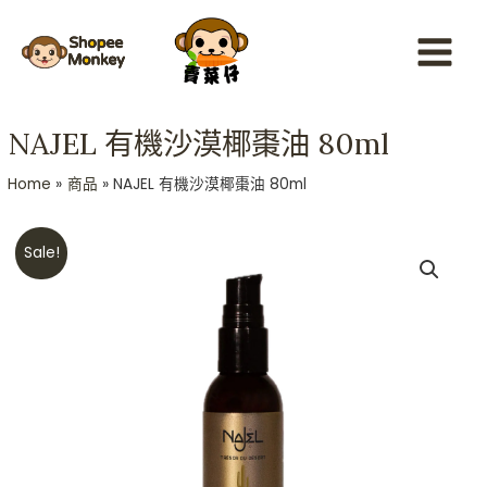
Skip
Main
to
Menu
content
NAJEL 有機沙漠椰棗油 80ml
Home
商品
NAJEL 有機沙漠椰棗油 80ml
Original
Current
NAJEL
Sale!
price
price
有
was:
is:
機
HKD$228.
HKD$208.
沙
漠
椰
棗
油
80ml
數