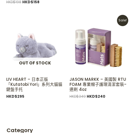
HKD$
198
HKD$
158
Original
Current
Sale!
price
price
was:
is:
HKD$349.
HKD$240.
OUT OF STOCK
LIV HEART – 日本正版
JASON MARKK – 美國製 RTU
「Kutatobi Yori」系列大貓貓
FOAM 專業帽子護理清潔套裝-
鍵盤手托
連刷 4oz
HKD$
295
HKD$
349
HKD$
240
Category