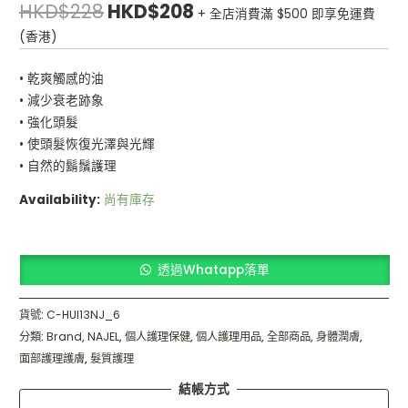
HKD$
228
HKD$
208
+ 全店消費滿 $500 即享免運費
(香港)
• 乾爽觸感的油
• 減少衰老跡象
• 強化頭髮
• 使頭髮恢復光澤與光輝
• 自然的鬍鬚護理
Availability:
尚有庫存
透過Whatapp落單
貨號:
C-HUI13NJ_6
分類:
Brand
,
NAJEL
,
個人護理保健
,
個人護理用品
,
全部商品
,
身體潤膚
,
面部護理護膚
,
髮質護理
結帳方式