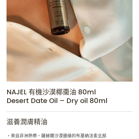
NAJEL 有機沙漠椰棗油 80ml
Desert Date Oil – Dry oil 80ml
滋養潤膚精油
・來自非洲熱帶，薩赫爾沙漠邊緣的布基納法索北部