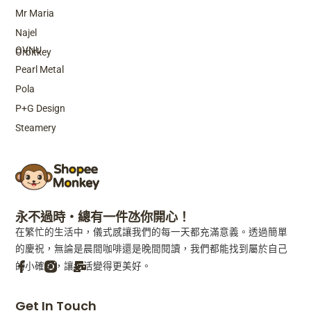
Mr Maria
Top Brands
Najel
OVNU
Orbitkey
Pearl Metal
Pola
P+G Design
Steamery
永不過時・總有一件氹你開心！
在繁忙的生活中，儀式感讓我們的每一天都充滿意義。透過簡單
的慶祝，無論是晨間咖啡還是晚間閱讀，我們都能找到屬於自己
的小確幸，讓生活變得更美好。
F
M
Get In Touch