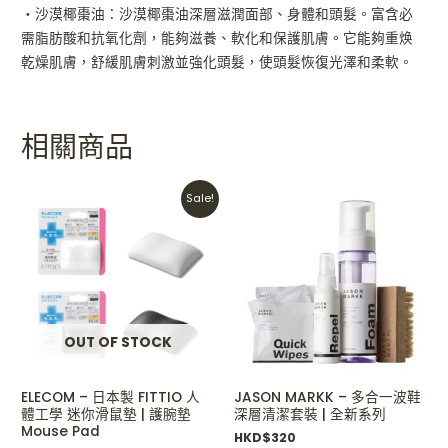
・沙漠椰棗油：沙漠椰棗油深層滋潤面部、身體和頭髮。富含必
需脂肪酸和抗氧化劑，能夠滋養、軟化和保護肌膚。它能夠重焕
乾燥肌膚，舒緩肌膚刺激並強化頭髮，使頭髮恢復光澤和柔軟。
相關商品
Original
Current
Sale!
price
price
was:
is:
HKD$198.
HKD$158.
OUT OF STOCK
ELECOM – 日本製 FITTIO 人
JASON MARKK – 多合一波鞋
體工學 迷你滑鼠墊 | 護腕墊
深層清潔套裝 | 全新系列
Mouse Pad
HKD$
320