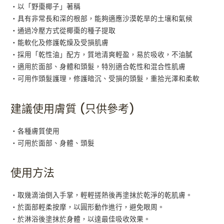
・以「野棗椰子」著稱
・具有非常長和深的根部，能夠適應沙漠乾旱的土壤和氣候
・通過冷壓方式從椰棗的種子提取
・能軟化及修護乾燥及受損肌膚
・採用「乾性油」配方，質地清爽輕盈，易於吸收，不油膩
・適用於面部、身體和頭髮，特別適合乾性和混合性肌膚
・可用作頭髮護理，修護暗沉、受損的頭髮，重拾光澤和柔軟
建議使用膚質 (只供參考)
・各種膚質使用
・可用於面部、身體、頭髮
使用方法
・取幾滴油倒入手掌，輕輕搓熱後再塗抹於乾淨的乾肌膚。
・於面部輕柔按摩，以圓形動作進行，避免眼周。
・於淋浴後塗抹於身體，以達最佳吸收效果。