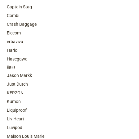
Captain Stag
Combi
Crash Baggage
Elecom
erbaviva
Hario
Top Brands
Hasegawa
iimo
ides
Jason Markk
Just Dutch
KERZON
Kumon
Liquiproof
Liv Heart
Luvipod
Maison Louis Marie