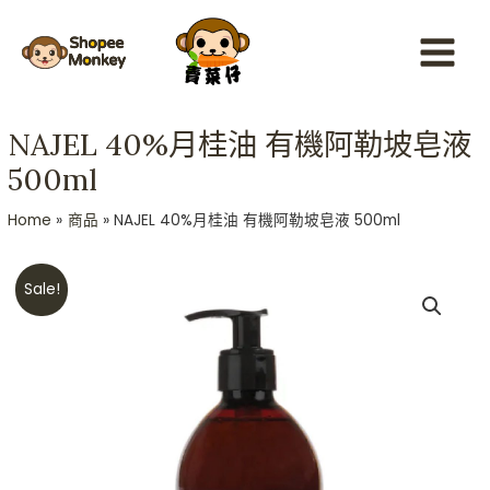
Skip
Main
to
Menu
content
NAJEL 40%月桂油 有機阿勒坡皂液
500ml
Home
商品
NAJEL 40%月桂油 有機阿勒坡皂液 500ml
Original
Current
NAJEL
Sale!
price
price
40%
was:
is:
月
HKD$288.
HKD$188.
桂
油
有
機
阿