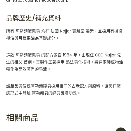
at http://cosmos.ecocert.com.
品牌歷史/補充資料
所有 阿勒頗液態皂 均在 法國 Najjar 實驗室 製造，並採用有機橄
欖油與月桂果油為基礎成分。
這款 阿勒頗液態皂 的配方源自 1964 年，由現任 CEO Najjar 先
生的祖父 首創。其製作工藝採用 熱法皂化技術，將這兩種植物油
轉化為高效潔淨的皂液。
該產品與傳統阿勒頗硬皂採用相同的古老配方與原料，讓您在液
態形式中體驗 阿勒頗皂的經典護膚功效。
相關商品
Original
Current