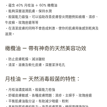
・蘊含 40% 月桂油 ＋ 60% 橄欖油
・能夠深層滋潤肌膚，保持水潤
・殺菌能力最強，可以協助改善皮膚發炎問題例如痕癢、濕疹、
牛皮癬、玫瑰座瘡等等
・在清潔皮膚的同時不會造成刺激，使你的肌膚用後感到乾爽及
滋潤。
橄欖油 — 帶有神奇的天然美容功效
・防止皮膚乾燥、減淡皺紋
・清潔、滋養及軟化皮膚，深層潔淨毛孔
月桂油 — 天然消毒殺菌的特性：
・月桂油濃度越高，殺菌能力愈強
・舒緩皮膚敏感、各種皮膚問題：濕疹、主婦手、玫瑰痤瘡
・平衡肌膚油脂分泌，有助減少暗瘡、粉刺
・具有防禦皮膚的能力，改善皮膚質量，變得更健康強壯