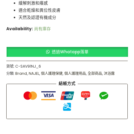
緩解刺激和癢感
適合乾燥和異位性皮膚
天然及認證有機成分
Availability:
尚有庫存
透過Whatapp落單
貨號:
C-SAV91NJ_6
分類:
Brand
,
NAJEL
,
個人護理保健
,
個人護理用品
,
全部商品
,
沐浴露
結帳方式