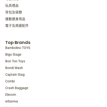
玩具禮品
背包及袋類
運動健身用品
電子及周邊配件
Top Brands
Bambolino TOYS
Bigo Stage
Bon Ton Toys
Bondi Wash
Captain Stag
Combi
Crash Baggage
Elecom
erbaviva