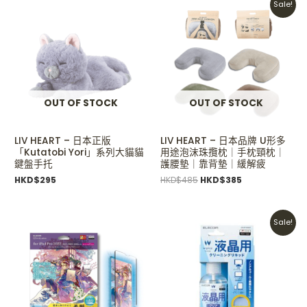
Sale!
price
price
was:
is:
HKD$485.
HKD$385.
OUT OF STOCK
OUT OF STOCK
LIV HEART – 日本正版
LIV HEART – 日本品牌 U形多
「Kutatobi Yori」系列大貓貓
用途泡沫珠攬枕｜手枕頸枕｜
鍵盤手托
護腰墊｜靠背墊｜緩解疲
HKD$
295
HKD$
485
HKD$
385
Original
Current
Sale!
price
price
was:
is:
HKD$150.
HKD$128.