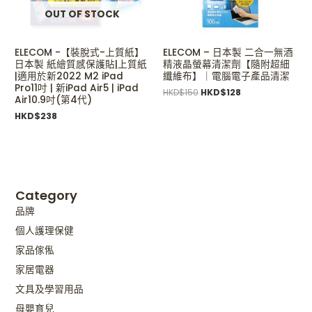
OUT OF STOCK
ELECOM -【裝脫式-上質紙】
ELECOM – 日本製 二合一無酒
日本製 紙繪質感保護貼|上質紙
精液晶螢幕清潔劑【隨附超細
|適用於新2022 M2 iPad
纖維布】｜電腦電子產品清潔
Pro11吋 | 新iPad Air5 | iPad
HKD$
150
HKD$
128
Air10.9吋(第4代)
HKD$
238
Category
品牌
個人護理保健
家品傢俬
家居電器
文具及學習用品
母嬰育兒