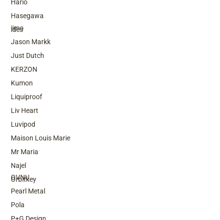
Hario
Top Brands
Hasegawa
iimo
ides
Jason Markk
Just Dutch
KERZON
Kumon
Liquiproof
Liv Heart
Luvipod
Maison Louis Marie
Mr Maria
Top Brands
Najel
OVNU
Orbitkey
Pearl Metal
Pola
P+G Design