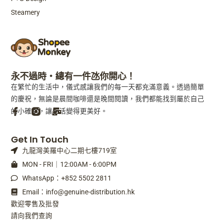
Steamery
永不過時・總有一件氹你開心！
在繁忙的生活中，儀式感讓我們的每一天都充滿意義。透過簡單
的慶祝，無論是晨間咖啡還是晚間閱讀，我們都能找到屬於自己
的小確幸，讓生活變得更美好。
F
M
Get In Touch
a
a
九龍灣美羅中心二期七樓719室
c
i
e
l
MON - FRI｜12:00AM - 6:00PM
b
-
WhatsApp：+852 5502 2811
o
b
o
u
Email：info@genuine-distribution.hk
k
l
歡迎零售及批發
-
k
請向我們查詢
f