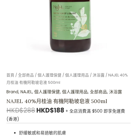
勒
坡
皂
液
500ml
數
量
首頁
/
全部商品
/
個人護理保健
/
個人護理用品
/
沐浴露
/ NAJEL 40%
月桂油 有機阿勒坡皂液 500ml
Brand
,
NAJEL
,
個人護理保健
,
個人護理用品
,
全部商品
,
沐浴露
NAJEL 40%月桂油 有機阿勒坡皂液 500ml
HKD$
288
HKD$
188
+ 全店消費滿 $500 即享免運費
(香港)
舒緩敏感和易過敏的肌膚