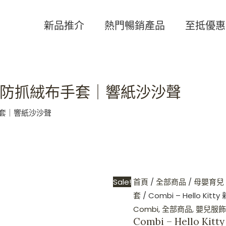
Combi
Original
Current
-
price
price
新品推介
熱門暢銷產品
至抵優惠
Hello
was:
is:
Kitty
HKD$199.
HKD$128
新
生
ty 新生兒防抓絨布手套｜響紙沙沙聲
兒
防
絨布手套｜響紙沙沙聲
抓
絨
布
手
套
Sale!
首頁
/
全部商品
/
母嬰育兒
｜
套
/ Combi – Hello 
響
Combi
,
全部商品
,
嬰兒服飾
紙
Combi – Hello
沙