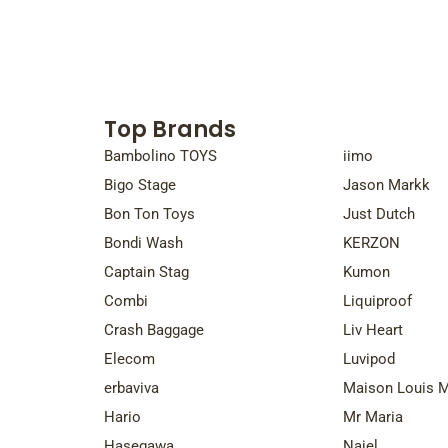
Top Brands
Top Bra
Bambolino TOYS
iimo
Bigo Stage
Jason Markk
Bon Ton Toys
Just Dutch
Bondi Wash
KERZON
Captain Stag
Kumon
Combi
Liquiproof
Crash Baggage
Liv Heart
Elecom
Luvipod
erbaviva
Maison Louis M
Hario
Mr Maria
Hasegawa
Najel