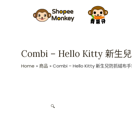
Skip
to
content
Combi – Hello Kit
Home
商品
Combi – Hello Kitty 新生兒防抓
🔍