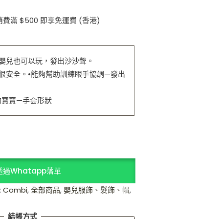
消費滿 $500 即享免運費 (香港)
嬰兒也可以玩，發出沙沙聲。
很安全。•能夠幫助訓練眼手協調—發出
的寶寶—手套形狀
透過Whatapp落單
:
Combi
,
全部商品
,
嬰兒服飾、髮飾、帽
,
結帳方式