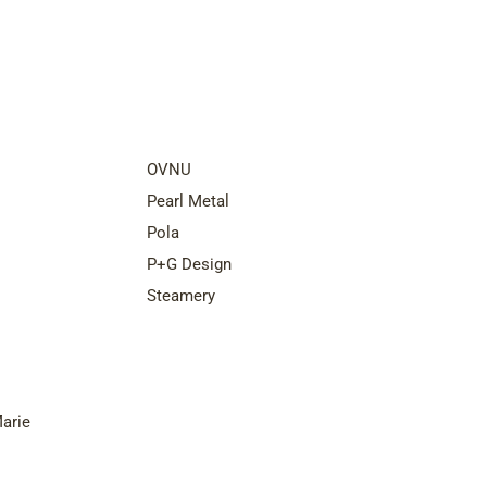
nds
Top Brands
OVNU
Pearl Metal
Pola
P+G Design
Steamery
arie