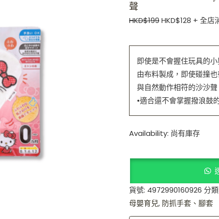
聲
沙
HKD$
199
HKD$
128
+ 全店
聲
數
量
即使是不會握住玩具的小
由布料製成，即使碰撞也
與自然動作相符的沙沙聲
•適合還不會掌握撥浪鼓
Availability:
尚有庫存
貨號:
4972990160926
分類
母嬰育兒
,
防抓手套、腳套