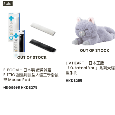
Original
Current
Sale!
price
price
was:
is:
HKD$298.
HKD$278.
OUT OF STOCK
OUT OF STOCK
LIV HEART – 日本正版
「Kutatobi Yori」系列大
ELECOM – 日本製 疲勞減輕
盤手托
FITTIO 鍵盤用長型人體工學滑鼠
墊 Mouse Pad
HKD$
295
HKD$
298
HKD$
278