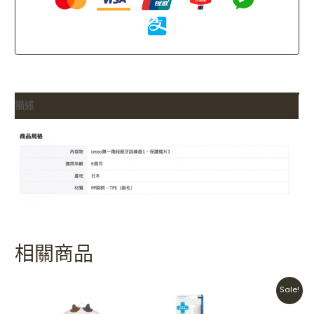
描述
相關商品
Original
Current
Sale!
price
price
was:
is: