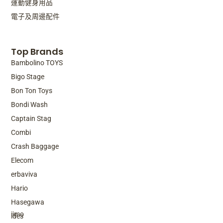
運動健身用品
電子及周邊配件
Top Brands
Bambolino TOYS
Bigo Stage
Bon Ton Toys
Bondi Wash
Captain Stag
Combi
Crash Baggage
Elecom
erbaviva
Hario
Top Brands
Hasegawa
iimo
ides