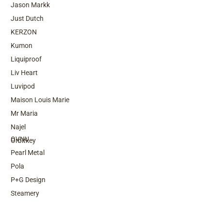
Jason Markk
Just Dutch
KERZON
Kumon
Liquiproof
Liv Heart
Luvipod
Maison Louis Marie
Mr Maria
Top Brands
Najel
OVNU
Orbitkey
Pearl Metal
Pola
P+G Design
Steamery