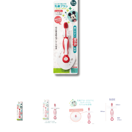
尼
米
奇
老
鼠】
第
一
階
段
刷
牙
訓
練
器
(6
個
月
開