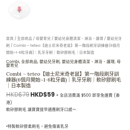
始
~1-
6
粒
牙
齒)
首頁
/
全部商品
/
母嬰育兒
/
嬰幼兒身體清潔、淋浴、護理
/
嬰幼兒牙
｜
刷
/ Combi – teteo【迪士尼米奇老鼠】第一階段刷牙訓練器(6個月
乳
開始~1-6粒牙齒)｜乳牙牙刷｜軟矽膠刷毛｜日本製造
牙
Combi
,
全部商品
,
嬰幼兒牙刷
,
嬰幼兒身體清潔、淋浴、護理
,
母
牙
嬰育兒
刷
Combi – teteo【迪士尼米奇老鼠】第一階段刷牙訓
｜
練器(6個月開始~1-6粒牙齒)｜乳牙牙刷｜軟矽膠刷毛
軟
｜日本製造
矽
HKD$
79
HKD$
59
+ 全店消費滿 $500 即享免運費 (香
膠
港)
刷
軟矽膠刷毛 讓寶寶提早適應刷牙口感～
毛
｜
日
•特製軟矽膠柔刷毛，避免傷害乳牙