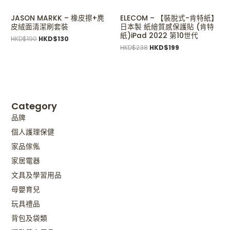
JASON MARKK – 橡皮擦+麂
ELECOM – 【裝脫式-肯特紙】
皮絨面清潔刷套裝
日本製 紙繪質感保護貼 (肯特
紙)iPad 2022 第10世代
HKD$
190
HKD$
130
HKD$
238
HKD$
199
Category
品牌
個人護理保健
家品傢俬
家居電器
文具及學習用品
母嬰育兒
玩具禮品
背包及袋類