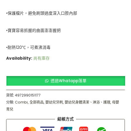
本
製
•保護檔片，避免刷頭過度深入口腔內部
造
數
•寶寶容易抓握的曲面澎澎握把
量
•耐熱120℃，可煮沸消毒
Availability:
尚有庫存
透過Whatapp落單
貨號:
4972990151177
分類:
Combi
,
全部商品
,
嬰幼兒牙刷
,
嬰幼兒身體清潔、淋浴、護理
,
母嬰
育兒
結帳方式