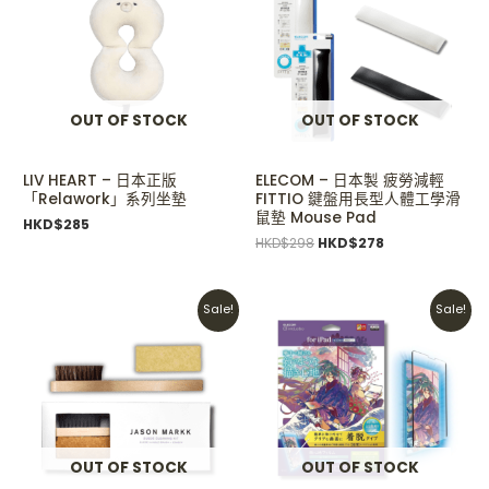
HKD$298.
HKD$278.
OUT OF STOCK
OUT OF STOCK
LIV HEART – 日本正版
ELECOM – 日本製 疲勞減輕
「Relawork」系列坐墊
FITTIO 鍵盤用長型人體工學滑
鼠墊 Mouse Pad
HKD$
285
HKD$
298
HKD$
278
Original
Current
Original
Current
Sale!
Sale!
price
price
price
price
was:
is:
was:
is:
HKD$190.
HKD$130.
HKD$238.
HKD$199.
OUT OF STOCK
OUT OF STOCK