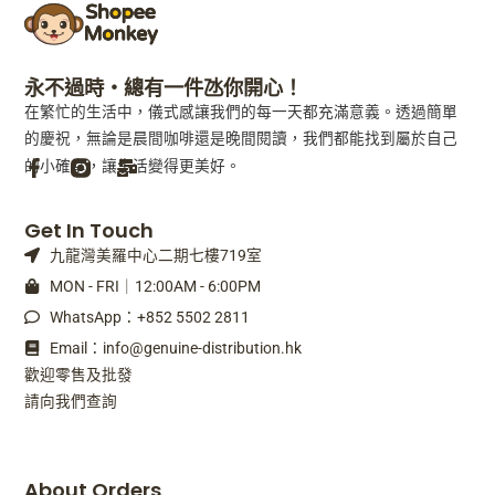
永不過時・總有一件氹你開心！
在繁忙的生活中，儀式感讓我們的每一天都充滿意義。透過簡單
的慶祝，無論是晨間咖啡還是晚間閱讀，我們都能找到屬於自己
的小確幸，讓生活變得更美好。
F
M
Get In Touch
a
a
九龍灣美羅中心二期七樓719室
c
i
e
l
MON - FRI｜12:00AM - 6:00PM
b
-
WhatsApp：+852 5502 2811
o
b
o
u
Email：info@genuine-distribution.hk
k
l
歡迎零售及批發
-
k
請向我們查詢
f
About Orders