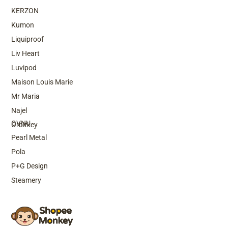
KERZON
Kumon
Liquiproof
Liv Heart
Luvipod
Maison Louis Marie
Mr Maria
Top Brands
Najel
OVNU
Orbitkey
Pearl Metal
Pola
P+G Design
Steamery