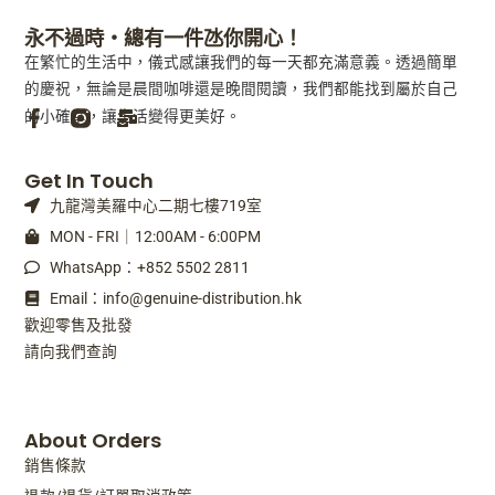
永不過時・總有一件氹你開心！
在繁忙的生活中，儀式感讓我們的每一天都充滿意義。透過簡單
的慶祝，無論是晨間咖啡還是晚間閱讀，我們都能找到屬於自己
的小確幸，讓生活變得更美好。
F
M
Get In Touch
a
a
九龍灣美羅中心二期七樓719室
c
i
e
l
MON - FRI｜12:00AM - 6:00PM
b
-
WhatsApp：+852 5502 2811
o
b
o
u
Email：info@genuine-distribution.hk
k
l
歡迎零售及批發
-
k
請向我們查詢
f
About Orders
銷售條款