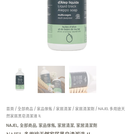
黑
皂
清
潔
液
1L
數
量
首頁
/
全部商品
/
家品傢俬
/
家居清潔
/
家居清潔劑
/ NAJEL 多用途天
然家居黑皂清潔液 1L
NAJEL
,
全部商品
,
家品傢俬
,
家居清潔
,
家居清潔劑