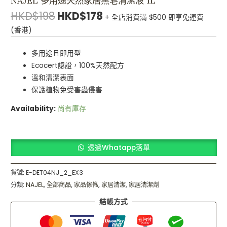
NAJEL 多用途天然家居黑皂清潔液 1L
HKD$
198
HKD$
178
+ 全店消費滿 $500 即享免運費
(香港)
多用途且即用型
Ecocert認證，100%天然配方
溫和清潔表面
保護植物免受害蟲侵害
Availability:
尚有庫存
透過Whatapp落單
貨號:
E-DET04NJ_2_EX3
分類:
NAJEL
,
全部商品
,
家品傢俬
,
家居清潔
,
家居清潔劑
結帳方式