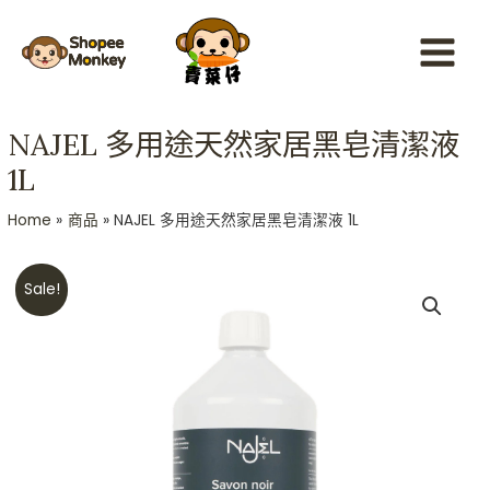
Skip
Main
to
Menu
content
NAJEL 多用途天然家居黑皂清潔液
1L
Home
商品
NAJEL 多用途天然家居黑皂清潔液 1L
Original
Current
NAJEL
Sale!
price
price
多
was:
is:
用
HKD$198.
HKD$178.
途
天
然
家
居