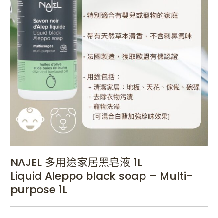
NAJEL 多用途家居黑皂液 1L
Liquid Aleppo black soap – Multi-
purpose 1L