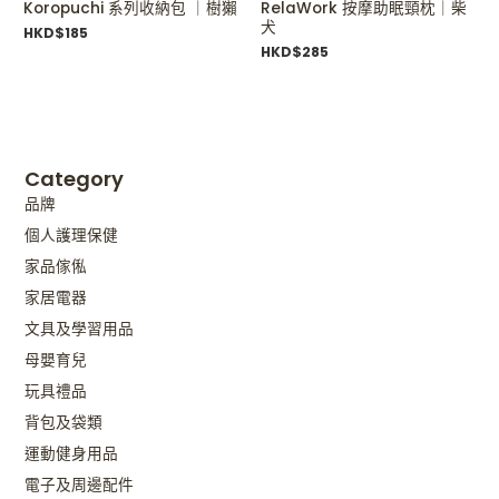
Koropuchi 系列收納包 ｜樹獺
RelaWork 按摩助眠頸枕｜柴
犬
HKD$
185
HKD$
285
Category
品牌
個人護理保健
家品傢俬
家居電器
文具及學習用品
母嬰育兒
玩具禮品
背包及袋類
運動健身用品
電子及周邊配件