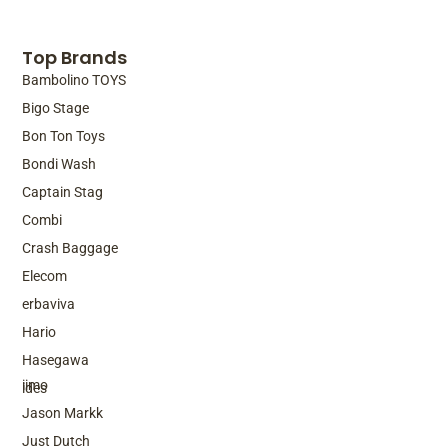
Top Brands
Bambolino TOYS
Bigo Stage
Bon Ton Toys
Bondi Wash
Captain Stag
Combi
Crash Baggage
Elecom
erbaviva
Hario
Top Brands
Hasegawa
iimo
ides
Jason Markk
Just Dutch