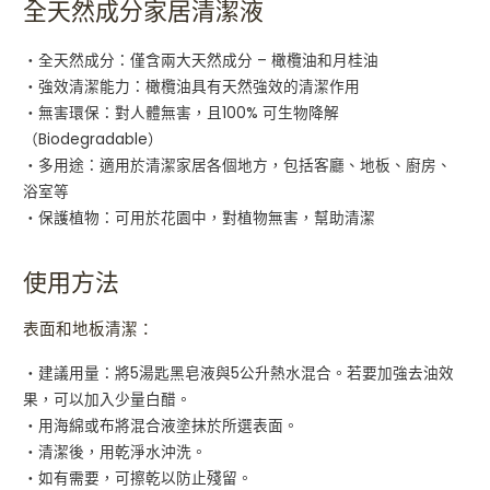
全天然成分家居清潔液
・全天然成分：僅含兩大天然成分 – 橄欖油和月桂油
・強效清潔能力：橄欖油具有天然強效的清潔作用
・無害環保：對人體無害，且100% 可生物降解
（Biodegradable）
・多用途：適用於清潔家居各個地方，包括客廳、地板、廚房、
浴室等
・保護植物：可用於花園中，對植物無害，幫助清潔
使用方法
表面和地板清潔：
・建議用量：將5湯匙黑皂液與5公升熱水混合。若要加強去油效
果，可以加入少量白醋。
・用海綿或布將混合液塗抹於所選表面。
・清潔後，用乾淨水沖洗。
・如有需要，可擦乾以防止殘留。