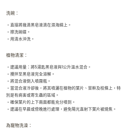
洗碗：
・直接將幾滴黑皂液滴在濕海綿上。
・擦洗碗碟。
・用清水沖洗。
植物清潔：
・建議用量：將5湯匙黑皂液與1公升溫水混合。
・攪拌至黑皂液完全溶解。
・將混合液倒入噴霧瓶。
・當混合液冷卻後，將其噴灑在植物的葉片、莖幹及枝條上，特
別是有病害或寄生蟲的區域。
・確保葉片的上下兩面都能充分噴到。
・建議在早晨或傍晚進行處理，避免陽光直射下葉片被燒焦。
為寵物洗澡：