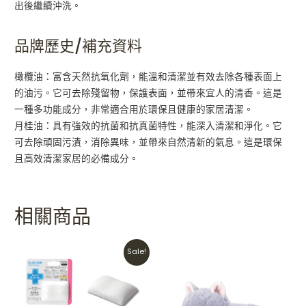
出後繼續沖洗。
品牌歷史/補充資料
橄欖油：富含天然抗氧化劑，能溫和清潔並有效去除各種表面上
的油污。它可去除殘留物，保護表面，並帶來宜人的清香。這是
一種多功能成分，非常適合用於環保且健康的家居清潔。
月桂油：具有強效的抗菌和抗真菌特性，能深入清潔和淨化。它
可去除頑固污漬，消除異味，並帶來自然清新的氣息。這是環保
且高效清潔家居的必備成分。
相關商品
Original
Current
Sale!
price
price
was:
is:
HKD$198.
HKD$158.