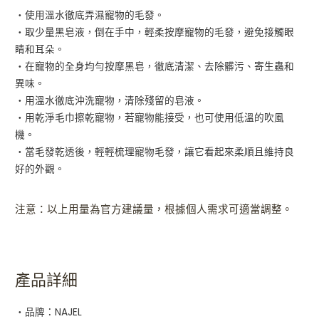
・使用溫水徹底弄濕寵物的毛發。
・取少量黑皂液，倒在手中，輕柔按摩寵物的毛發，避免接觸眼
睛和耳朵。
・在寵物的全身均勻按摩黑皂，徹底清潔、去除髒污、寄生蟲和
異味。
・用溫水徹底沖洗寵物，清除殘留的皂液。
・用乾淨毛巾擦乾寵物，若寵物能接受，也可使用低溫的吹風
機。
・當毛發乾透後，輕輕梳理寵物毛發，讓它看起來柔順且維持良
好的外觀。
注意：以上用量為官方建議量，根據個人需求可適當調整。
產品詳細
・品牌：NAJEL