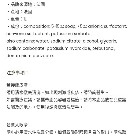
・品牌來源地：法國
・產地：法國
・重量：1L
・成份：composition: 5-15%: soap, <5%: anionic surfactant,
non-ionic surfactant, potassium sorbate.
also contains: water, sodium citrate, alcohol, glycerin,
sodium carbonate, potassium hydroxide, terbutanol,
denatonium benzoate.
注意事項：
若接觸皮膚：
請用清水徹底清洗。如出現刺激或皮疹，請諮詢醫生。
如需醫療建議，請攜帶產品容器或標籤。請將本產品放在兒童無
法觸及的地方。使用後請徹底清洗雙手。
若進入眼睛：
請小心用清水沖洗數分鐘。如佩戴隱形眼鏡且易於取出，請先取