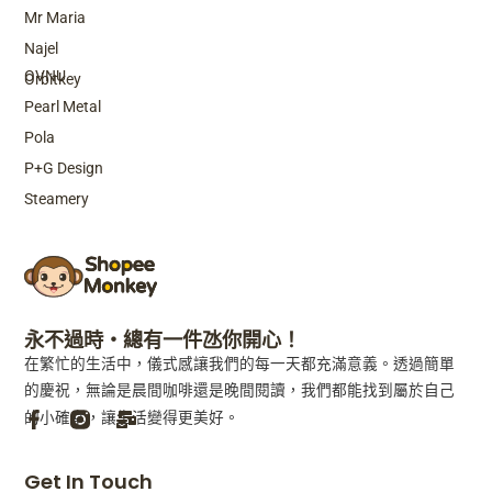
Mr Maria
Top Brands
Najel
OVNU
Orbitkey
Pearl Metal
Pola
P+G Design
Steamery
永不過時・總有一件氹你開心！
在繁忙的生活中，儀式感讓我們的每一天都充滿意義。透過簡單
的慶祝，無論是晨間咖啡還是晚間閱讀，我們都能找到屬於自己
的小確幸，讓生活變得更美好。
F
M
Get In Touch