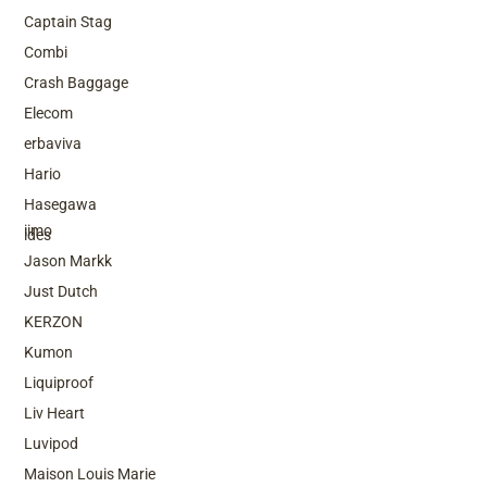
Captain Stag
Combi
Crash Baggage
Elecom
erbaviva
Hario
Top Brands
Hasegawa
iimo
ides
Jason Markk
Just Dutch
KERZON
Kumon
Liquiproof
Liv Heart
Luvipod
Maison Louis Marie