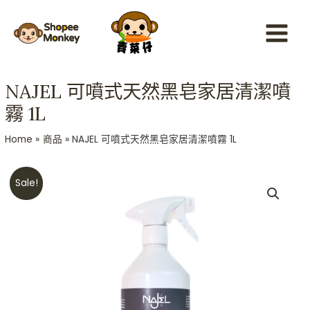
Skip
Main
to
Menu
content
NAJEL 可噴式天然黑皂家居清潔噴
霧 1L
Home
商品
NAJEL 可噴式天然黑皂家居清潔噴霧 1L
Original
Current
NAJEL
Sale!
price
price
可
was:
is:
噴
HKD$198.
HKD$158.
式
天
然
黑
皂