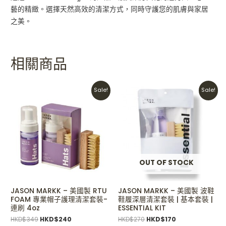
藝的精緻。選擇天然高效的清潔方式，同時守護您的肌膚與家居
之美。
相關商品
Original
Current
Original
Current
Sale!
Sale!
price
price
price
price
was:
is:
was:
is:
HKD$349.
HKD$240.
HKD$270.
HKD$170.
OUT OF STOCK
JASON MARKK – 美國製 RTU
JASON MARKK – 美國製 波鞋
FOAM 專業帽子護理清潔套裝-
鞋履深層清潔套裝 | 基本套裝 |
連刷 4oz
ESSENTIAL KIT
HKD$
349
HKD$
240
HKD$
270
HKD$
170