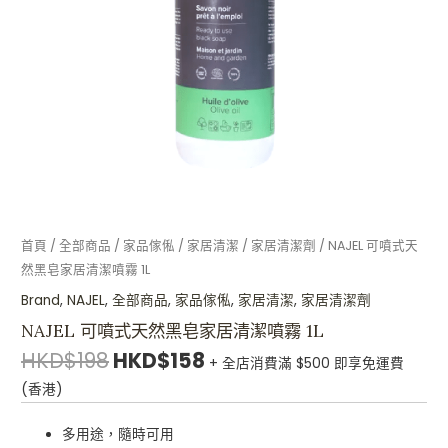
家
居
清
潔
噴
霧
1L
數
量
首頁
/
全部商品
/
家品傢俬
/
家居清潔
/
家居清潔劑
/ NAJEL 可噴式天
然黑皂家居清潔噴霧 1L
Brand
,
NAJEL
,
全部商品
,
家品傢俬
,
家居清潔
,
家居清潔劑
NAJEL 可噴式天然黑皂家居清潔噴霧 1L
HKD$
198
HKD$
158
+ 全店消費滿 $500 即享免運費
(香港)
多用途，隨時可用