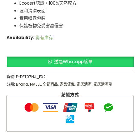
Ecocert認證，100%天然配方
溫和清潔表面
實用噴霧包裝
保護植物免受害蟲侵害
Availability:
尚有庫存
透過Whatapp落單
貨號:
E-DET07NJ_EX2
分類:
Brand
,
NAJEL
,
全部商品
,
家品傢俬
,
家居清潔
,
家居清潔劑
結帳方式