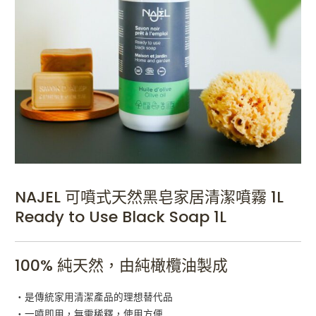
NAJEL 可噴式天然黑皂家居清潔噴霧 1L
Ready to Use Black Soap 1L
100% 純天然，由純橄欖油製成
・是傳統家用清潔產品的理想替代品
・一噴即用，無需稀釋，使用方便