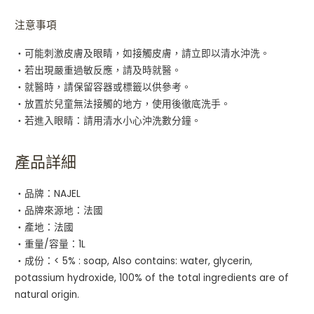
注意事項
・可能刺激皮膚及眼睛，如接觸皮膚，請立即以清水沖洗。
・若出現嚴重過敏反應，請及時就醫。
・就醫時，請保留容器或標籤以供參考。
・放置於兒童無法接觸的地方，使用後徹底洗手。
・若進入眼睛：請用清水小心沖洗數分鐘。
產品詳細
・品牌：NAJEL
・品牌來源地：法國
・產地：法國
・重量/容量：1L
・成份：< 5% : soap, Also contains: water, glycerin,
potassium hydroxide, 100% of the total ingredients are of
natural origin.