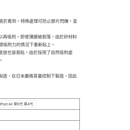
易於看到。特殊處理可防止膠片閃爍，並
可以再吸附。即使薄膜被剝落，由於矽材料
壞吸附力的情況下重新貼上。
只是放也容易貼。由於採用了自然吸附處
。
本製造，在日本嚴格質量控制下製造，因此
/ iPad Air 第5代 第4代