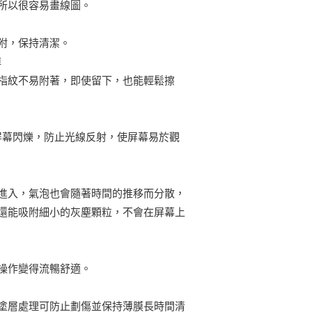
所以很容易畫線圖。
附，保持清潔。
掉
指紋不易附著，即使留下，也能輕鬆擦
屏幕閃爍，防止光線反射，使屏幕易於觀
進入，氣泡也會隨著時間的推移而分散，
還能吸附細小的灰塵顆粒，不會在屏幕上
操作變得流暢舒適。
塗層處理可防止劃傷並保持薄膜長時間清