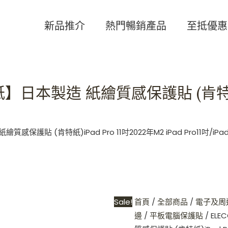
ELECOM
Original
Curren
-
price
price
新品推介
熱門暢銷產品
至抵優惠
【易
was:
is:
貼
HKD$238.
HKD$21
版-
肯
】日本製造 紙繪質感保護貼 (肯特紙)iP
特
紙】
日
本
保護貼 (肯特紙)iPad Pro 11吋2022年M2 iPad Pro11吋/iPad 
製
造
紙
繪
質
Sale!
首頁
/
全部商品
/
電子及周
感
邊
/
平板電腦保護貼
/ EL
保