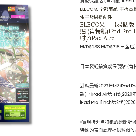
質感保護貼 (肯特紙)iPad Pro 1
護
ELECOM
,
全部商品
,
平板電
貼
電子及周邊配件
(肯
ELECOM – 【易
貼 (肯特紙)iPad Pro 1
特
吋/iPad Air5
紙)iPad
HKD$
238
HKD$
218
+ 全店
Pro
11
吋
日本製紙繪質感保護貼 (肯特紙
2022
年
對應最新2022年M2 iPad Pro 
M2
款)，iPad Air第4代(2020年
iPad
iPad Pro 11inch第2代(20
Pro11
吋/iPad
•實現接近肯特紙的繪圖舒
Air5
特殊的表面處理提供類似於
數