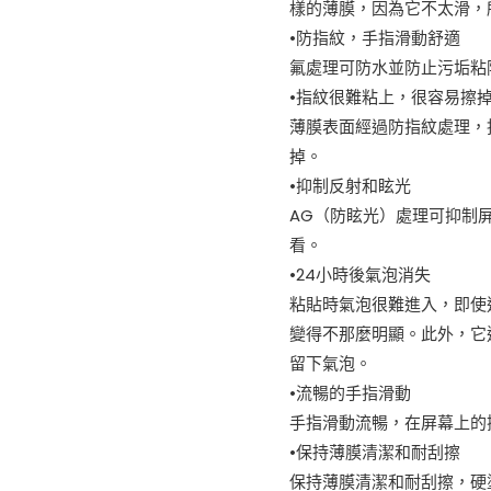
樣的薄膜，因為它不太滑，
量
•防指紋，手指滑動舒適
氟處理可防水並防止污垢粘
•指紋很難粘上，很容易擦
薄膜表面經過防指紋處理，
掉。
•抑制反射和眩光
AG（防眩光）處理可抑制
看。
•24小時後氣泡消失
粘貼時氣泡很難進入，即使
變得不那麼明顯。此外，它
留下氣泡。
•流暢的手指滑動
手指滑動流暢，在屏幕上的
•保持薄膜清潔和耐刮擦
保持薄膜清潔和耐刮擦，硬