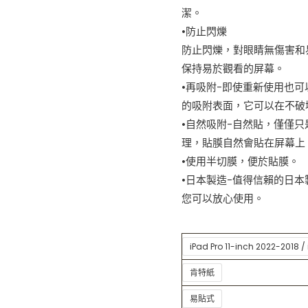
潔。
•防止閃爍
防止閃爍，對眼睛無傷害和
保持易於觀看的屏幕。
•再吸附-即使重新使用也
的吸附表面，它可以在不破
•自然吸附-自然貼，僅僅
理，貼膜自然會貼在屏幕上
•使用半切膜，便於貼膜。
•日本製造-值得信賴的日
您可以放心使用。
iPad Pro 11-inch 2022-2018 
肯特紙
易貼式