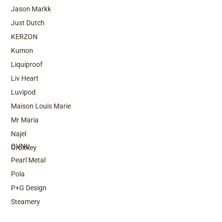
Jason Markk
Just Dutch
KERZON
Kumon
Liquiproof
Liv Heart
Luvipod
Maison Louis Marie
Mr Maria
Top Brands
Najel
OVNU
Orbitkey
Pearl Metal
Pola
P+G Design
Steamery