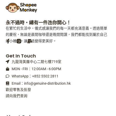
永不過時・總有一件氹你開心！
在繁忙的生活中，儀式感讓我們的每一天都充滿意義。透過簡單
的慶祝，無論是晨間咖啡還是晚間閱讀，我們都能找到屬於自己
的小確幸，讓生活變得更美好。
F
M
Get In Touch
a
a
九龍灣美羅中心二期七樓719室
c
i
e
l
MON - FRI｜12:00AM - 6:00PM
b
-
WhatsApp：+852 5502 2811
o
b
o
u
Email：info@genuine-distribution.hk
k
l
歡迎零售及批發
-
k
請向我們查詢
f