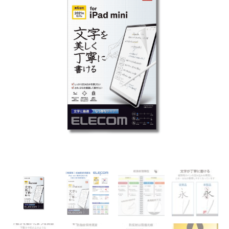
製】
iPad
mini
第
6
代
紙
繪
質
感
保
護
貼
【適
合
工
整
仔