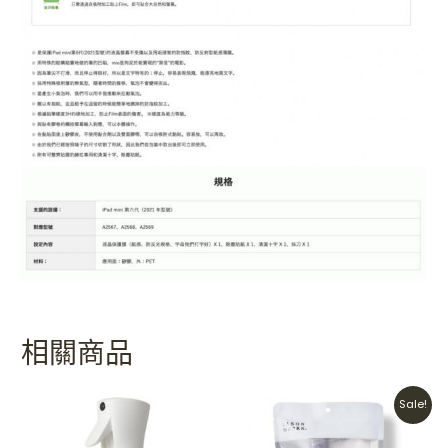
相關商品
Original
Current
Sale!
price
price
was:
is:
HKD$270.
HKD$170.