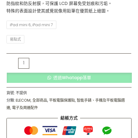
防指紋和防反射膜，可保護 LCD 屏幕免受划痕和污垢。
特殊的表面設計使其感覺就像用鉛筆在優質紙上繪圖。
iPad mini 6, iPad mini 7
易貼式
透過Whatapp落單
貨號:
不提供
分類:
ELECOM
,
全部商品
,
平板電腦保護貼
,
智能手錶、手機及平板電腦週
邊
,
電子及周邊配件
結帳方式