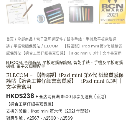
細
書
寫
質
感】
｜
首頁
/
全部商品
/
電子及周邊配件
/
智能手錶、手機及平板電腦週
iPad
邊
/
平板電腦保護貼
/ ELECOM – 【韓國製】iPad mini 第6代 紙繪質
mini
感保護貼【適合工整仔細書寫質感】｜iPad mini 8.3吋｜文字書寫用
8.3
ELECOM
,
全部商品
,
平板電腦保護貼
,
智能手錶、手機及平板電腦
吋
週邊
,
電子及周邊配件
｜
ELECOM – 【韓國製】iPad mini 第6代 紙繪質感保
文
護貼【適合工整仔細書寫質感】｜iPad mini 8.3吋｜
字
文字書寫用
書
HKD$
238
+ 全店消費滿 $500 即享免運費 (香港)
寫
【適合工整仔細書寫質感】
用
支援的設備：iPad mini 第六代（2021 年型號）
數
對應型號：A2567、A2568、A2569
量