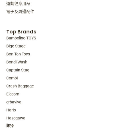
運動健身用品
電子及周邊配件
Top Brands
Bambolino TOYS
Bigo Stage
Bon Ton Toys
Bondi Wash
Captain Stag
Combi
Crash Baggage
Elecom
erbaviva
Hario
Top Brands
Hasegawa
iimo
ides