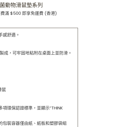
 抗菌動物滑鼠墊系列
費滿 $500 即享免運費 (香港)
手感
舒適。
l材料製成，可牢固地粘附在桌面上並防滑。
滑鼠
多項環保認證標準，並顯示“THINK
品的包裝容器僅由紙、紙板和塑膠袋組