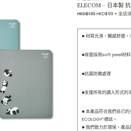
ELECOM – 日本製
HKD$
139
HKD$
99
+ 全店消
■ 材質光滑，觸感舒適，
■背面
採用soft pee
■抗菌防黴處理
■支援所有的讀入形式的
■ 本產品符合我們自己的
ECOLOGY”標誌。
■ 我們致力於環保，產