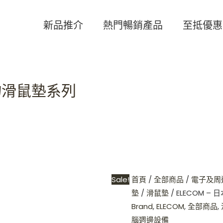
ELECOM
Original
Current
-
price
price
新品推介
熱門暢銷產品
至抵優惠
日
was:
is:
本
HKD$139.
HKD$99.
製
抗
動物滑鼠墊系列
菌
動
物
滑
鼠
墊
系
Sale!
首頁
/
全部商品
/
電子及周
列
墊
/
滑鼠墊
/ ELECOM 
數
Brand
,
ELECOM
,
全部商品
,
量
腦週邊設備