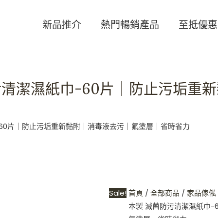
ELECOM
Original
Current
-
price
price
新品推介
熱門暢銷產品
至抵優惠
日
was:
is:
本
HKD$119.
HKD$99.
製
滅
菌防污清潔濕紙巾-60片｜防止污垢
菌
防
污
清
紙巾-60片｜防止污垢重新黏附｜消毒液去污｜氟塗層｜省時省力
潔
濕
紙
巾-60
片
Sale!
首頁
/
全部商品
/
家品傢俬
｜
本製 滅菌防污清潔濕紙巾-
防