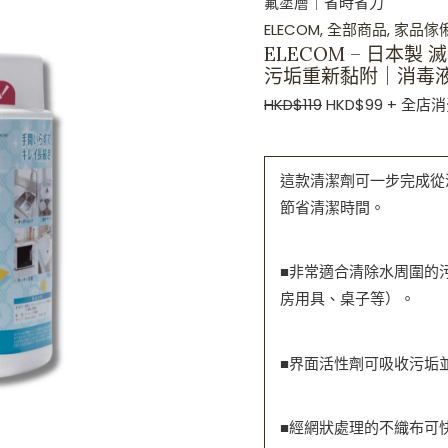
氟塗層｜省時省力
止
ELECOM
,
全部商品
,
家品傢
污
ELECOM – 日本製
污垢重新黏附｜消毒
垢
重
HKD$
119
HKD$
99
+ 全店消
新
黏
這款清潔劑可一步完成從
附
節省清潔時間。
｜
消
毒
■非常適合清除水周圍的
液
房用具、桌子等）。
去
污
■界面活性劑可吸收污垢
｜
氟
■經網狀處理的不織布可
塗