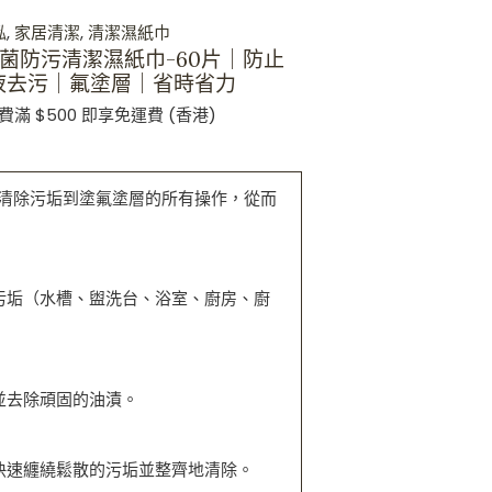
俬
,
家居清潔
,
清潔濕紙巾
 滅菌防污清潔濕紙巾-60片｜防止
液去污｜氟塗層｜省時省力
費滿 $500 即享免運費 (香港)
清除污垢到塗氟塗層的所有操作，從而
污垢（水槽、盥洗台、浴室、廚房、廚
並去除頑固的油漬。
快速纏繞鬆散的污垢並整齊地清除。