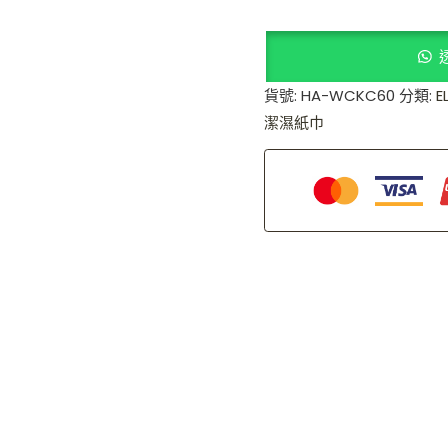
貨號:
HA-WCKC60
分類:
E
潔濕紙巾