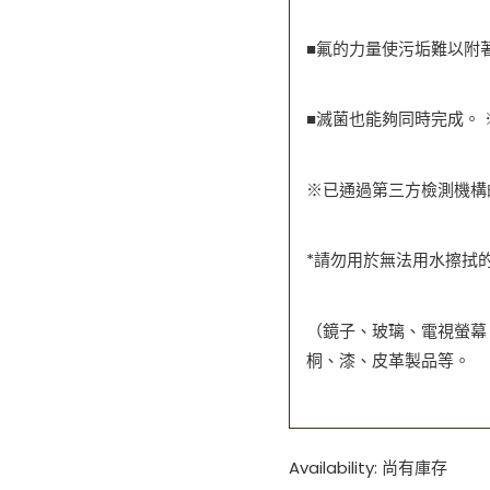
層
｜
■氟的力量使污垢難以附
省
時
■
滅菌也能夠同時完成。
省
力
數
※已通過第三方檢測機構
量
*
請勿用於無法用水擦拭
（鏡子、玻璃、電視螢幕
桐、漆、皮革製品等。
Availability:
尚有庫存