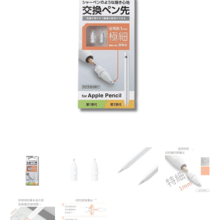
業
替
換
筆
尖
【用
於
第
1/2
代
Apple
Pencil】
｜
耐
用
金
屬
筆
尖