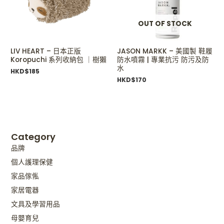
OUT OF STOCK
LIV HEART – 日本正版
JASON MARKK – 美國製 鞋履
Koropuchi 系列收納包 ｜樹獺
防水噴霧 | 專業抗污 防污及防
水
HKD$
185
HKD$
170
Category
品牌
個人護理保健
家品傢俬
家居電器
文具及學習用品
母嬰育兒