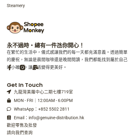
Steamery
永不過時・總有一件氹你開心！
在繁忙的生活中，儀式感讓我們的每一天都充滿意義。透過簡單
的慶祝，無論是晨間咖啡還是晚間閱讀，我們都能找到屬於自己
的小確幸，讓生活變得更美好。
F
M
Get In Touch
a
a
九龍灣美羅中心二期七樓719室
c
i
e
l
MON - FRI｜12:00AM - 6:00PM
b
-
WhatsApp：+852 5502 2811
o
b
o
u
Email：info@genuine-distribution.hk
k
l
歡迎零售及批發
-
k
請向我們查詢
f