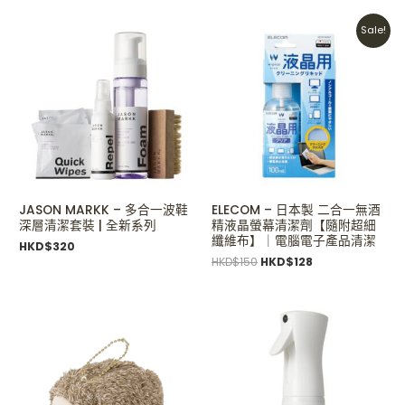
Original
Current
Sale!
price
price
was:
is:
HKD$150.
HKD$128.
JASON MARKK – 多合一波鞋
ELECOM – 日本製 二合一無酒
深層清潔套裝 | 全新系列
精液晶螢幕清潔劑【隨附超細
纖維布】｜電腦電子產品清潔
HKD$
320
HKD$
150
HKD$
128