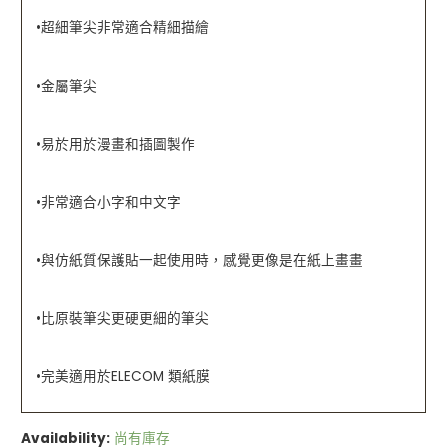
•超細筆尖非常適合精細描繪
•金屬筆尖
•易於用於漫畫和插圖製作
•非常適合小字和中文字
•與仿紙質保護貼一起使用時，感覺更像是在紙上畫畫
•比原裝筆尖更硬更細的筆尖
•完美適用於ELECOM 類紙膜
Availability:
尚有庫存