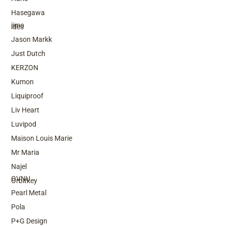
Top Brands
Hasegawa
iimo
ides
Jason Markk
Just Dutch
KERZON
Kumon
Liquiproof
Liv Heart
Luvipod
Maison Louis Marie
Mr Maria
Top Brands
Najel
OVNU
Orbitkey
Pearl Metal
Pola
P+G Design