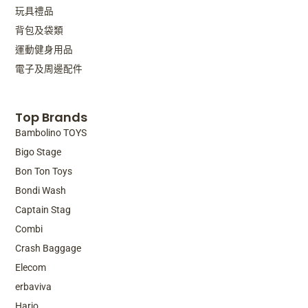
玩具禮品
背包及袋類
運動健身用品
電子及周邊配件
Top Brands
Bambolino TOYS
Bigo Stage
Bon Ton Toys
Bondi Wash
Captain Stag
Combi
Crash Baggage
Elecom
erbaviva
Hario