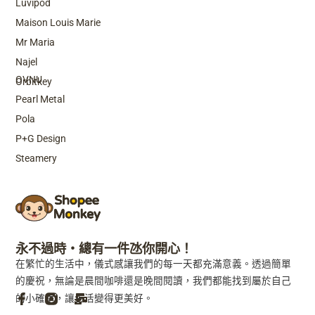
Luvipod
Maison Louis Marie
Mr Maria
Top Brands
Najel
OVNU
Orbitkey
Pearl Metal
Pola
P+G Design
Steamery
永不過時・總有一件氹你開心！
在繁忙的生活中，儀式感讓我們的每一天都充滿意義。透過簡單
的慶祝，無論是晨間咖啡還是晚間閱讀，我們都能找到屬於自己
的小確幸，讓生活變得更美好。