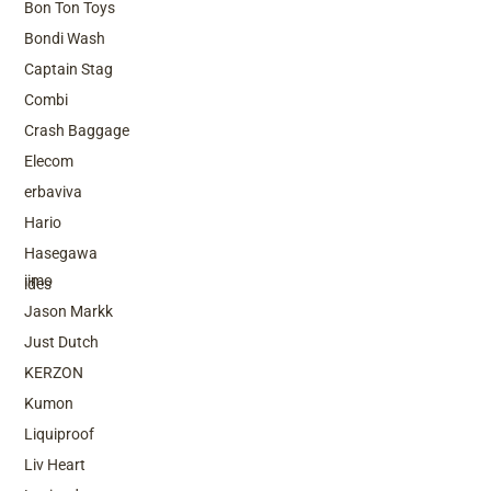
Bon Ton Toys
Bondi Wash
Captain Stag
Combi
Crash Baggage
Elecom
erbaviva
Hario
Top Brands
Hasegawa
iimo
ides
Jason Markk
Just Dutch
KERZON
Kumon
Liquiproof
Liv Heart