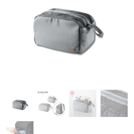
量
收
納
包-
(M)
｜
抗
菌
防
臭
多
功
能
存
儲
包
多
層
分