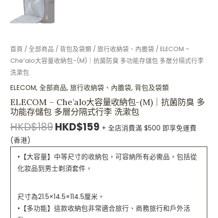
隔
式
行
李
首頁
/
全部商品
/
背包及袋類
/
旅行收納袋、內膽袋
/ ELECOM –
洗
Che’alo大容量收納包-(M)｜抗菌防臭 多功能存儲包 多層分隔式行李
漱
洗漱包
包
ELECOM
,
全部商品
,
旅行收納袋、內膽袋
,
背包及袋類
數
ELECOM – Che’alo大容量收納包-(M)｜抗菌防臭 多
量
功能存儲包 多層分隔式行李 洗漱包
HKD$
189
HKD$
159
+ 全店消費滿 $500 即享免運費
(香港)
•【大容量】中等尺寸的收納包，可容納所有必需品，包括從
化妝品到男士剃須套件，
尺寸為21.5×14.5×114.5厘米。
•【多功能】這款收納包非常適合旅行、商務旅行和戶外活