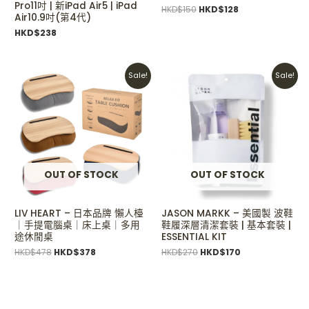
Pro11吋 | 新iPad Air5 | iPad
HKD$
150
HKD$
128
Air10.9吋(第4代)
HKD$
238
Original
Current
Original
Current
Sale!
Sale!
price
price
price
price
was:
is:
was:
is:
HKD$478.
HKD$378.
HKD$270.
HKD$170.
OUT OF STOCK
OUT OF STOCK
LIV HEART – 日本品牌 懶人檯
JASON MARKK – 美國製 波鞋
｜手提電腦桌｜床上桌｜多用
鞋履深層清潔套裝 | 基本套裝 |
途休閒桌
ESSENTIAL KIT
HKD$
478
HKD$
378
HKD$
270
HKD$
170