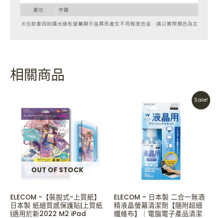
相關商品
Original
Current
Sale!
price
price
was:
is:
HKD$150.
HKD$128.
OUT OF STOCK
ELECOM -【裝脫式-上質紙】
ELECOM – 日本製 二合一無酒
日本製 紙繪質感保護貼|上質紙
精液晶螢幕清潔劑【隨附超細
|適用於新2022 M2 iPad
纖維布】｜電腦電子產品清潔