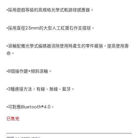
•採用遊戲等級的高規格光學式軌跡球感應器。
•採用直徑2.5mm的大型人工紅寶石作支撐球。
•滾輪配備光學式編碼器消除使用時產生的零件磨損，提高使用壽
命。
•8個操作鍵+傾斜滾輪。
•3種連接方法，有線、無線、藍牙。
•
可對應
Bluetooth®4.0
。
已售完