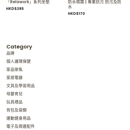
「Relawork」系列坐墊
防水噴霧 | 專業抗污 防污及防
水
HKD$
285
HKD$
170
Category
品牌
個人護理保健
家品傢俬
家居電器
文具及學習用品
母嬰育兒
玩具禮品
背包及袋類
運動健身用品
電子及周邊配件