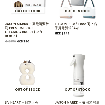
OUT OF STOCK
OUT OF STOCK
JASON MARKK – 高級清潔鞋
ELECOM – Off Toco 可上肩
刷 PREMIUM SHOE
手提電腦袋 14吋
CLEANING BRUSH (Soft
HKD$
248
Bristle)
HKD$
110
HKD$
90
OUT OF STOCK
OUT OF STOCK
LIV HEART – 日本正版
JASON MARKK – 美國製 鞋履