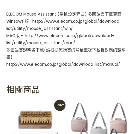
ELECOM Mouse Assistant (滑鼠設定程式) 多國語言下載頁面
Winsows 版 -http://www.elecom.co.jp/global/download-
list/utility/mouse_assistant/win/
MAC版 – http://www.elecom.co.jp/global/download-
list/utility/mouse_assistant/mac/
多國語言說明書下載(請根據您購買的滑鼠型號下載相對應的說明
書)
http://www.elecom.co.jp/global/download-list/manual/
相關商品
Original
Current
Sale!
price
price
was:
is:
HKD$110.
HKD$90.