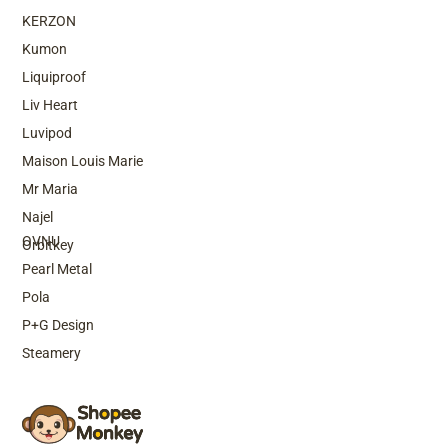
KERZON
Kumon
Liquiproof
Liv Heart
Luvipod
Maison Louis Marie
Mr Maria
Top Brands
Najel
OVNU
Orbitkey
Pearl Metal
Pola
P+G Design
Steamery