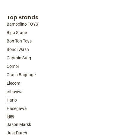
Top Brands
Bambolino TOYS
Bigo Stage
Bon Ton Toys
Bondi Wash
Captain Stag
Combi
Crash Baggage
Elecom
erbaviva
Hario
Top Brands
Hasegawa
iimo
ides
Jason Markk
Just Dutch