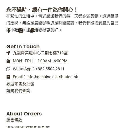
永不過時・總有一件氹你開心！
在繁忙的生活中，儀式感讓我們的每一天都充滿意義。透過簡單
的慶祝，無論是晨間咖啡還是晚間閱讀，我們都能找到屬於自己
的小確幸，讓生活變得更美好。
F
M
Get In Touch
a
a
九龍灣美羅中心二期七樓719室
c
i
e
l
MON - FRI｜12:00AM - 6:00PM
b
-
WhatsApp：+852 5502 2811
o
b
o
u
Email：info@genuine-distribution.hk
k
l
歡迎零售及批發
-
k
請向我們查詢
f
About Orders
銷售條款