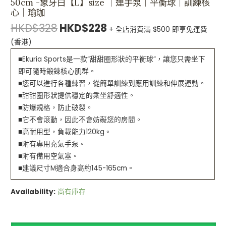
50cm -象牙白【L】size ｜連手泵｜平衡球｜訓練核
心｜瑜珈
HKD$
328
HKD$
228
+ 全店消費滿 $500 即享免運費
(香港)
■Ekuria Sports是一款“甜甜圈形狀的平衡球”，讓您只需坐下
即可隨時鍛鍊核心肌群。
■您可以進行各種練習，從簡單訓練到應用訓練和伸展運動。
■甜甜圈形狀提供穩定的乘坐舒適性。
■防爆規格，防止破裂。
■它不會滾動，因此不會妨礙您的房間。
■高耐用型，負載能力120kg。
■附有專用充氣手泵。
■附有備用空氣塞。
■建議尺寸M適合身高約145-165cm。
Availability:
尚有庫存