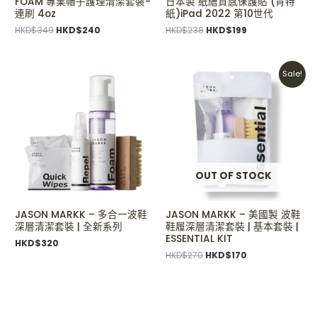
FOAM 專業帽子護理清潔套裝-
日本製 紙繪質感保護貼 (肯特
連刷 4oz
紙)iPad 2022 第10世代
HKD$
349
HKD$
240
HKD$
238
HKD$
199
Original
Current
Sale!
price
price
was:
is:
HKD$270.
HKD$170.
OUT OF STOCK
JASON MARKK – 多合一波鞋
JASON MARKK – 美國製 波鞋
深層清潔套裝 | 全新系列
鞋履深層清潔套裝 | 基本套裝 |
ESSENTIAL KIT
HKD$
320
HKD$
270
HKD$
170