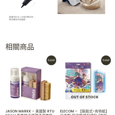
相關商品
Original
Current
Original
Current
Sale!
Sale!
price
price
price
price
was:
is:
was:
is:
HKD$349.
HKD$240.
HKD$238.
HKD$199.
OUT OF STOCK
JASON MARKK – 美國製 RTU
ELECOM – 【裝脫式-肯特紙】