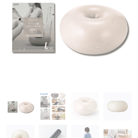
甜
圈」
多
功
能
瑜
伽
球
50cm
-
象
牙
白
【L】
size
｜
連
手
泵