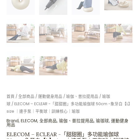
｜
平
衡
球
｜
訓
練
核
心
｜
瑜
珈
數
首頁
/
全部商品
/
運動健身用品
/
瑜伽、普拉提用品
/
瑜珈
量
球
/ ELECOM – ECLEAR -「甜甜圈」多功能瑜伽球 50cm -象牙白【L】
size ｜連手泵｜平衡球｜訓練核心｜瑜珈
Brand
,
ELECOM
,
全部商品
,
瑜伽、普拉提用品
,
瑜珈球
,
運動健身
用品
ELECOM – ECLEAR -「甜甜圈」多功能瑜伽球