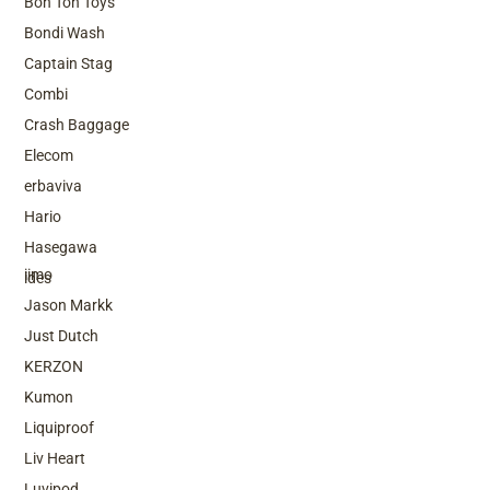
Bon Ton Toys
Bondi Wash
Captain Stag
Combi
Crash Baggage
Elecom
erbaviva
Hario
Top Brands
Hasegawa
iimo
ides
Jason Markk
Just Dutch
KERZON
Kumon
Liquiproof
Liv Heart
Luvipod