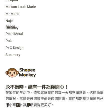
Maison Louis Marie
Mr Maria
Top Brands
Najel
OVNU
Orbitkey
Pearl Metal
Pola
P+G Design
Steamery
永不過時・總有一件氹你開心！
在繁忙的生活中，儀式感讓我們的每一天都充滿意義。透過簡單
的慶祝，無論是晨間咖啡還是晚間閱讀，我們都能找到屬於自己
的小確幸，讓生活變得更美好。