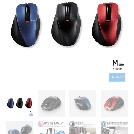
芽
5.0
靜
音
滑
鼠
【M
size】
｜
5
鍵
式
｜
長
效
省
電
｜
超