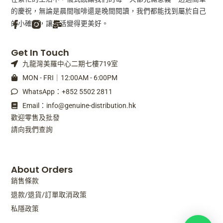
的慶祝，無論是晨間咖啡還是晚間閱讀，我們都能找到屬於自己
的小確幸，讓生活變得更美好。
F
M
Get In Touch
a
a
九龍灣美羅中心二期七樓719室
c
i
e
l
MON - FRI｜12:00AM - 6:00PM
b
-
WhatsApp：+852 5502 2811
o
b
o
u
Email：info@genuine-distribution.hk
k
l
歡迎零售及批發
-
k
請向我們查詢
f
About Orders
銷售條款
退款/退貨/訂單取消政策
私隱政策