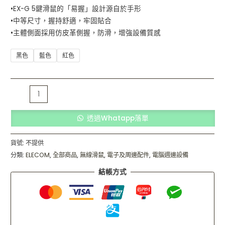
•EX-G 5鍵滑鼠的「易握」設計源自於手形
•中等尺寸，握持舒適，牢固貼合
•主體側面採用仿皮革側握，防滑，增強設備質感
黑色
藍色
紅色
透過Whatapp落單
貨號:
不提供
分類:
ELECOM
,
全部商品
,
無線滑鼠
,
電子及周邊配件
,
電腦週邊設備
結帳方式