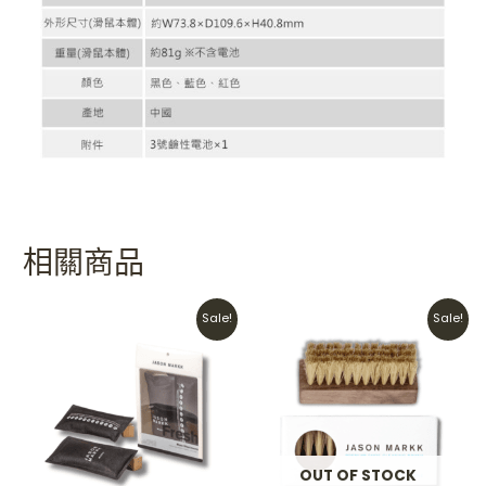
相關商品
Original
Current
Original
Current
Sale!
Sale!
price
price
price
price
was:
is:
was:
is:
HKD$150.
HKD$110.
HKD$110.
HKD$90.
OUT OF STOCK