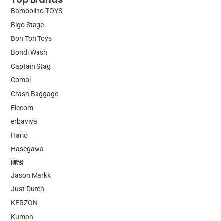
Bambolino TOYS
Bigo Stage
Bon Ton Toys
Bondi Wash
Captain Stag
Combi
Crash Baggage
Elecom
erbaviva
Hario
Top Brands
Hasegawa
iimo
ides
Jason Markk
Just Dutch
KERZON
Kumon