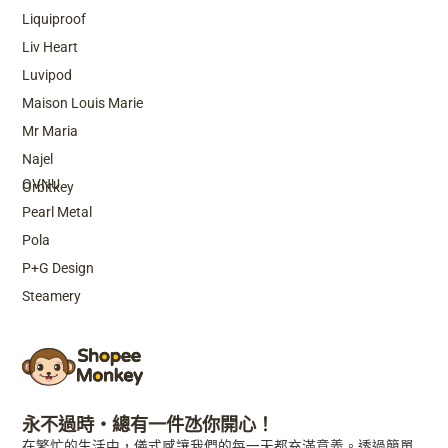
Liquiproof
Liv Heart
Luvipod
Maison Louis Marie
Mr Maria
Top Brands
Najel
OVNU
Orbitkey
Pearl Metal
Pola
P+G Design
Steamery
永不過時・總有一件氹你開心！
在繁忙的生活中，儀式感讓我們的每一天都充滿意義。透過簡單