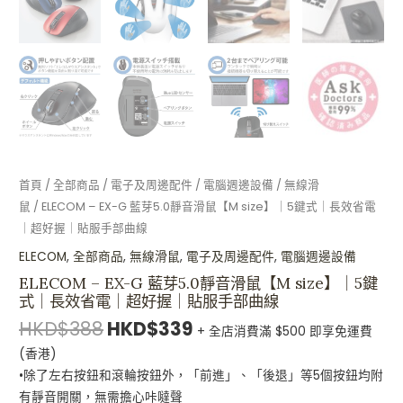
好
握
｜
貼
服
手
部
曲
首頁
/
全部商品
/
電子及周邊配件
/
電腦週邊設備
/
無線滑
線
鼠
/ ELECOM – EX-G 藍芽5.0靜音滑鼠【M size】｜5鍵式｜長效省電
數
｜超好握｜貼服手部曲線
量
ELECOM
,
全部商品
,
無線滑鼠
,
電子及周邊配件
,
電腦週邊設備
ELECOM – EX-G 藍芽5.0靜音滑鼠【M size】｜5鍵
式｜長效省電｜超好握｜貼服手部曲線
HKD$
388
HKD$
339
+ 全店消費滿 $500 即享免運費
(香港)
•除了左右按鈕和滾輪按鈕外，「前進」、「後退」等5個按鈕均附
有靜音開關，無需擔心咔噠聲