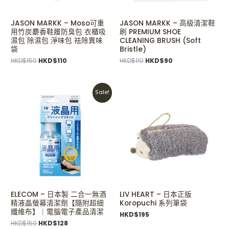
JASON MARKK – Moso可重
JASON MARKK – 高級清潔鞋
用竹炭麝香鞋履防臭包 衣櫃吸
刷 PREMIUM SHOE
濕包 除濕包 淨味包 祛除異味
CLEANING BRUSH (Soft
袋
Bristle)
HKD$
150
HKD$
110
HKD$
110
HKD$
90
Original
Current
Sale!
price
price
was:
is:
HKD$150.
HKD$128.
ELECOM – 日本製 二合一無酒
LIV HEART – 日本正版
精液晶螢幕清潔劑【隨附超細
Koropuchi 系列筆袋
纖維布】｜電腦電子產品清潔
HKD$
195
HKD$
150
HKD$
128