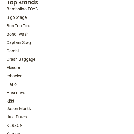
Top Brands
Bambolino TOYS
Bigo Stage
Bon Ton Toys
Bondi Wash
Captain Stag
Combi
Crash Baggage
Elecom
erbaviva
Hario
Top Brands
Hasegawa
iimo
ides
Jason Markk
Just Dutch
KERZON
Kumon