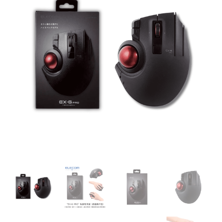
PRO"
軌
跡
球
滑
鼠
(拇
指
操
作
型)
｜
有
線/
無
線
｜
藍