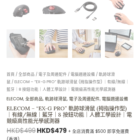
牙
｜
8
按
鈕
功
能
｜
人
體
首頁
/
全部商品
/
電子及周邊配件
/
電腦週邊設備
/
軌跡球滑
工
鼠
/ ELECOM – “EX-G PRO” 軌跡球滑鼠 (拇指操作型) ｜有線/無線｜
學
藍牙｜8 按鈕功能｜人體工學設計｜電競級高性能光學感測器
設
計
ELECOM
,
全部商品
,
軌跡球滑鼠
,
電子及周邊配件
,
電腦週邊設備
｜
ELECOM – “EX-G PRO” 軌跡球滑鼠 (拇指操作型)
電
｜有線/無線｜藍牙｜8 按鈕功能｜人體工學設計｜電
競級高性能光學感測器
競
級
HKD$
499
HKD$
479
+ 全店消費滿 $500 即享免運費
高
(香港)