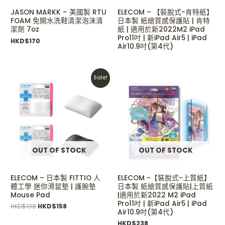
JASON MARKK – 美國製 RTU
ELECOM – 【裝脫式-肯特紙】
FOAM 免開水洗鞋清潔泡沫清
日本製 紙繪質感保護貼 | 肯特
潔劑 7oz
紙 | 適用於新2022M2 iPad
Pro11吋 | 新iPad Air5 | iPad
HKD$
170
Air10.9吋(第4代)
Original
Current
Sale!
price
price
was:
is:
HKD$198.
HKD$158.
OUT OF STOCK
OUT OF STOCK
ELECOM – 日本製 FITTIO 人
ELECOM -【裝脫式-上質紙】
體工學 迷你滑鼠墊 | 護腕墊
日本製 紙繪質感保護貼|上質紙
Mouse Pad
|適用於新2022 M2 iPad
Pro11吋 | 新iPad Air5 | iPad
HKD$
198
HKD$
158
Air10.9吋(第4代)
HKD$
238