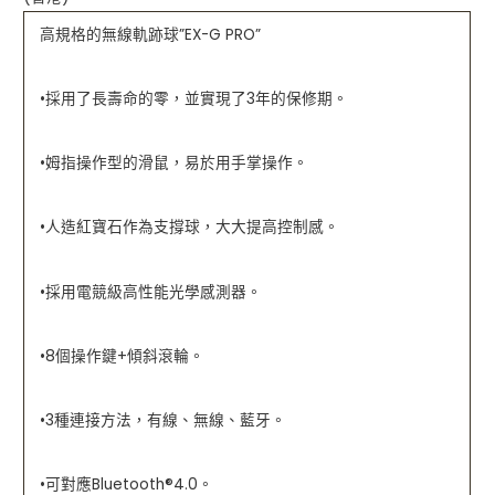
性
高規格的無線軌跡球”EX-G PRO”
能
光
學
•採用了長壽命的零，並實現了3年的保修期。
感
測
•姆指操作型的滑鼠，易於用手掌操作。
器
數
量
•人造紅寶石作為支撐球，大大提高控制感。
•採用電競級高性能光學感測器。
•8個操作鍵+傾斜滾輪。
•3種連接方法，有線、無線、藍牙。
•
可對應
Bluetooth®4.0
。