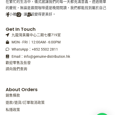
在繁忙的生活中，儀式感讓我們的每一天都充滿意義。透過簡單
的慶祝，無論是晨間咖啡還是晚間閱讀，我們都能找到屬於自己
的小確幸，讓生活變得更美好。
F
M
Get In Touch
a
a
九龍灣美羅中心二期七樓719室
c
i
e
l
MON - FRI｜12:00AM - 6:00PM
b
-
WhatsApp：+852 5502 2811
o
b
o
u
Email：info@genuine-distribution.hk
k
l
歡迎零售及批發
-
k
請向我們查詢
f
About Orders
銷售條款
退款/退貨/訂單取消政策
私隱政策