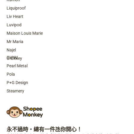
Liquiproof
Liv Heart
Luvipod
Maison Louis Marie
Mr Maria
Top Brands
Najel
OVNU
Orbitkey
Pearl Metal
Pola
P+G Design
Steamery
永不過時・總有一件氹你開心！