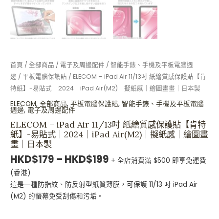
iPad
Air(M2)
｜
擬
紙
感
首頁
/
全部商品
/
電子及周邊配件
/
智能手錶、手機及平板電腦週
｜
邊
/
平板電腦保護貼
/ ELECOM – iPad Air 11/13吋 紙繪質感保護貼【肯
繪
特紙】-易貼式｜2024｜iPad Air(M2)｜擬紙感｜繪圖畫畫｜日本製
圖
ELECOM
,
全部商品
,
平板電腦保護貼
,
智能手錶、手機及平板電腦
畫
週邊
,
電子及周邊配件
畫
ELECOM – iPad Air 11/13吋 紙繪質感保護貼【肯特
｜
紙】-易貼式｜2024｜iPad Air(M2)｜擬紙感｜繪圖畫
日
畫｜日本製
本
HKD$
179
–
HKD$
199
+ 全店消費滿 $500 即享免運費
製
(香港)
數
這是一種防指紋、防反射型紙質薄膜，可保護 11/13 吋 iPad Air
量
(M2) 的螢幕免受刮傷和污垢。