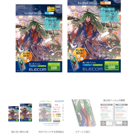
11/13
吋
紙
繪
質
感
保
護
貼
【肯
特
紙】-
易
貼
式
｜
2024
｜