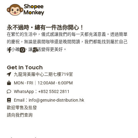
永不過時・總有一件氹你開心！
在繁忙的生活中，儀式感讓我們的每一天都充滿意義。透過簡單
的慶祝，無論是晨間咖啡還是晚間閱讀，我們都能找到屬於自己
的小確幸，讓生活變得更美好。
F
M
Get In Touch
a
a
九龍灣美羅中心二期七樓719室
c
i
e
l
MON - FRI｜12:00AM - 6:00PM
b
-
WhatsApp：+852 5502 2811
o
b
o
u
Email：info@genuine-distribution.hk
k
l
歡迎零售及批發
-
k
請向我們查詢
f