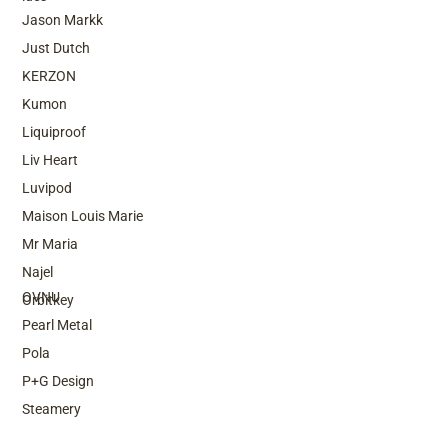
Jason Markk
Just Dutch
KERZON
Kumon
Liquiproof
Liv Heart
Luvipod
Maison Louis Marie
Mr Maria
Top Brands
Najel
OVNU
Orbitkey
Pearl Metal
Pola
P+G Design
Steamery