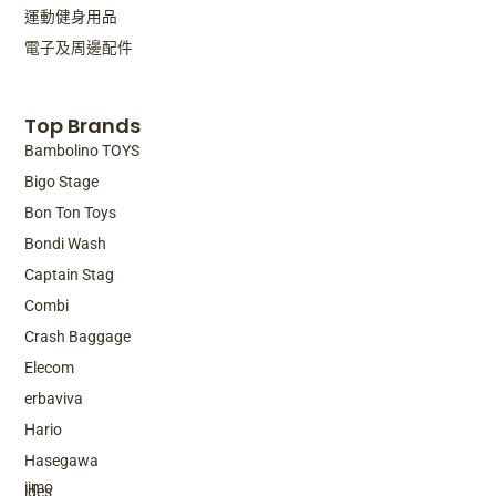
運動健身用品
電子及周邊配件
Top Brands
Bambolino TOYS
Bigo Stage
Bon Ton Toys
Bondi Wash
Captain Stag
Combi
Crash Baggage
Elecom
erbaviva
Hario
Top Brands
Hasegawa
iimo
ides