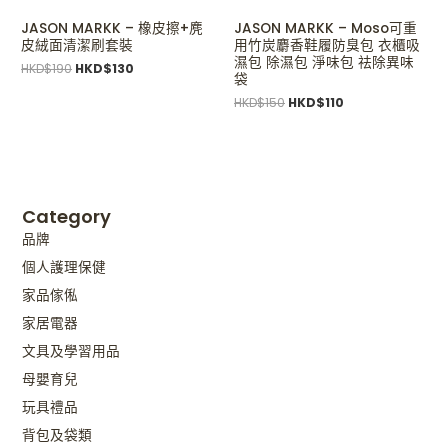
JASON MARKK – 橡皮擦+麂
JASON MARKK – Moso可重
皮絨面清潔刷套裝
用竹炭麝香鞋履防臭包 衣櫃吸
濕包 除濕包 淨味包 祛除異味
HKD$
190
HKD$
130
袋
HKD$
150
HKD$
110
Category
品牌
個人護理保健
家品傢俬
家居電器
文具及學習用品
母嬰育兒
玩具禮品
背包及袋類