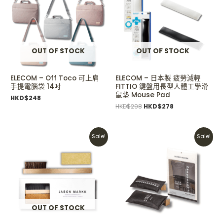
HKD$298.
HKD$278.
OUT OF STOCK
OUT OF STOCK
ELECOM – Off Toco 可上肩
ELECOM – 日本製 疲勞減輕
手提電腦袋 14吋
FITTIO 鍵盤用長型人體工學滑
鼠墊 Mouse Pad
HKD$
248
HKD$
298
HKD$
278
Original
Current
Original
Current
Sale!
Sale!
price
price
price
price
was:
is:
was:
is:
HKD$190.
HKD$130.
HKD$150.
HKD$110.
OUT OF STOCK