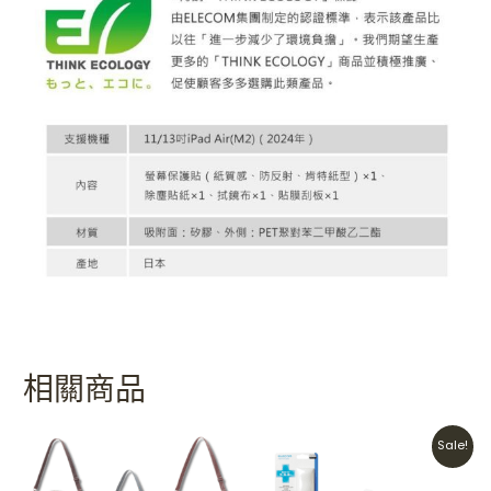
相關商品
Original
Current
Sale!
price
price
was:
is: