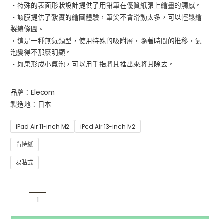
・特殊的表面形狀設計提供了用鉛筆在優質紙張上繪畫的觸感。
・該膜提供了紮實的繪圖體驗，筆尖不會滑動太多，可以輕鬆繪
製線條圖。
・這是一種無氣類型，使用特殊的吸附層，隨著時間的推移，氣
泡變得不那麼明顯。
・如果形成小氣泡，可以用手指將其推出來將其除去。
品牌：Elecom
製造地：日本
iPad Air 11-inch M2
iPad Air 13-inch M2
肯特紙
易貼式