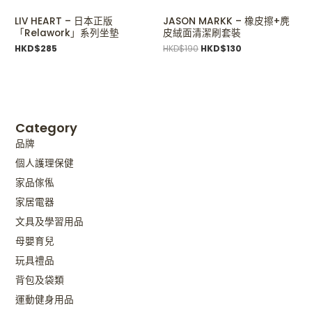
LIV HEART – 日本正版
JASON MARKK – 橡皮擦+麂
「Relawork」系列坐墊
皮絨面清潔刷套裝
HKD$
285
HKD$
190
HKD$
130
Category
品牌
個人護理保健
家品傢俬
家居電器
文具及學習用品
母嬰育兒
玩具禮品
背包及袋類
運動健身用品