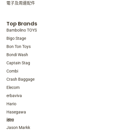
電子及周邊配件
Top Brands
Bambolino TOYS
Bigo Stage
Bon Ton Toys
Bondi Wash
Captain Stag
Combi
Crash Baggage
Elecom
erbaviva
Hario
Top Brands
Hasegawa
iimo
ides
Jason Markk