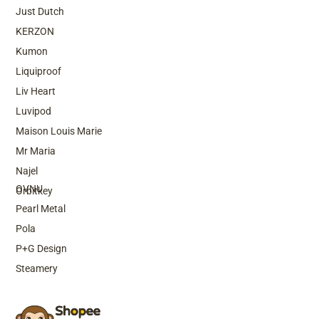
Just Dutch
KERZON
Kumon
Liquiproof
Liv Heart
Luvipod
Maison Louis Marie
Mr Maria
Top Brands
Najel
OVNU
Orbitkey
Pearl Metal
Pola
P+G Design
Steamery