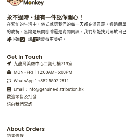
永不過時・總有一件氹你開心！
在繁忙的生活中，儀式感讓我們的每一天都充滿意義。透過簡單
的慶祝，無論是晨間咖啡還是晚間閱讀，我們都能找到屬於自己
的小確幸，讓生活變得更美好。
F
M
Get In Touch
a
a
九龍灣美羅中心二期七樓719室
c
i
e
l
MON - FRI｜12:00AM - 6:00PM
b
-
WhatsApp：+852 5502 2811
o
b
o
u
Email：info@genuine-distribution.hk
k
l
歡迎零售及批發
-
k
請向我們查詢
f
About Orders
銷售條款