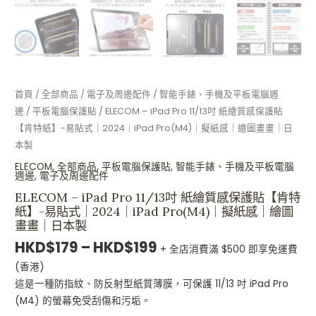
iPad
Pro(M4)
｜
擬
紙
感
首頁
/
全部商品
/
電子及周邊配件
/
智能手錶、手機及平板電腦週
｜
邊
/
平板電腦保護貼
/ ELECOM – iPad Pro 11/13吋 紙繪質感保護貼
繪
【肯特紙】-易貼式｜2024｜iPad Pro(M4)｜擬紙感｜繪圖畫畫｜日
圖
本製
畫
ELECOM
,
全部商品
,
平板電腦保護貼
,
智能手錶、手機及平板電腦
畫
週邊
,
電子及周邊配件
｜
ELECOM – iPad Pro 11/13吋 紙繪質感保護貼【肯特
日
紙】-易貼式｜2024｜iPad Pro(M4)｜擬紙感｜繪圖
本
畫畫｜日本製
製
HKD$
179
–
HKD$
199
+ 全店消費滿 $500 即享免運費
數
(香港)
量
這是一種防指紋、防反射型紙質薄膜，可保護 11/13 吋 iPad Pro
(M4) 的螢幕免受刮傷和污垢。