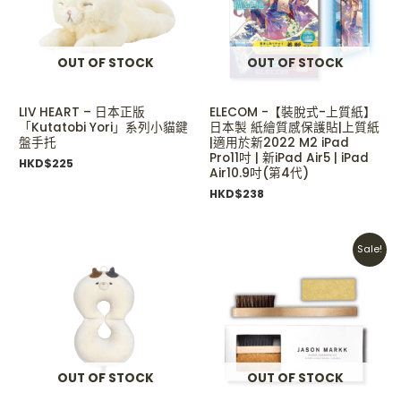
OUT OF STOCK
OUT OF STOCK
LIV HEART – 日本正版
ELECOM -【裝脫式-上質紙】
「Kutatobi Yori」系列小貓鍵
日本製 紙繪質感保護貼|上質紙
盤手托
|適用於新2022 M2 iPad
Pro11吋 | 新iPad Air5 | iPad
HKD$
225
Air10.9吋(第4代)
HKD$
238
Original
Current
Sale!
price
price
was:
is:
HKD$190.
HKD$130.
OUT OF STOCK
OUT OF STOCK