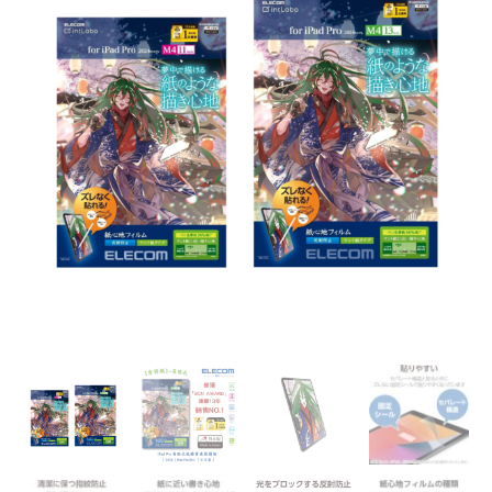
11/13
吋
紙
繪
質
感
保
護
貼
【肯
特
紙】-
易
貼
式
｜
2024
｜