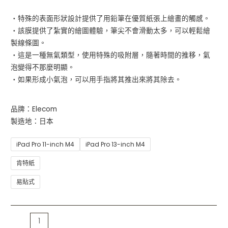
・特殊的表面形狀設計提供了用鉛筆在優質紙張上繪畫的觸感。
・該膜提供了紮實的繪圖體驗，筆尖不會滑動太多，可以輕鬆繪
製線條圖。
・這是一種無氣類型，使用特殊的吸附層，隨著時間的推移，氣
泡變得不那麼明顯。
・如果形成小氣泡，可以用手指將其推出來將其除去。
品牌：Elecom
製造地：日本
iPad Pro 11-inch M4
iPad Pro 13-inch M4
肯特紙
易貼式