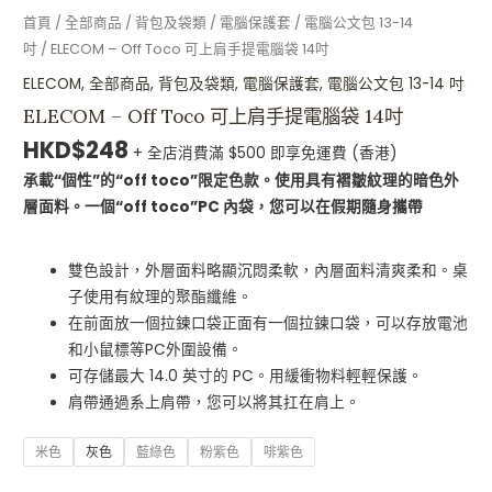
首頁
/
全部商品
/
背包及袋類
/
電腦保護套
/
電腦公文包 13-14
吋
/ ELECOM – Off Toco 可上肩手提電腦袋 14吋
ELECOM
,
全部商品
,
背包及袋類
,
電腦保護套
,
電腦公文包 13-14 吋
ELECOM – Off Toco 可上肩手提電腦袋 14吋
HKD$
248
+ 全店消費滿 $500 即享免運費 (香港)
承載“個性”的“off toco”限定色款。使用具有褶皺紋理的暗色外
層面料。一個“off toco”PC 內袋，您可以在假期隨身攜帶
雙色設計，外層面料略顯沉悶柔軟，內層面料清爽柔和。桌
子使用有紋理的聚酯纖維。
在前面放一個拉鍊口袋正面有一個拉鍊口袋，可以存放電池
和小鼠標等PC外圍設備。
可存儲最大 14.0 英寸的 PC。用緩衝物料輕輕保護。
肩帶通過系上肩帶，您可以將其扛在肩上。
米色
灰色
藍綠色
粉紫色
啡紫色