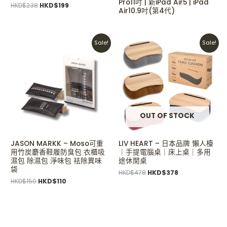
Pro11吋 | 新iPad Air5 | iPad
HKD$
238
HKD$
199
Air10.9吋(第4代)
Original
Current
Original
Current
Sale!
Sale!
price
price
price
price
was:
is:
was:
is:
HKD$150.
HKD$110.
HKD$478.
HKD$378.
OUT OF STOCK
JASON MARKK – Moso可重
LIV HEART – 日本品牌 懶人檯
用竹炭麝香鞋履防臭包 衣櫃吸
｜手提電腦桌｜床上桌｜多用
濕包 除濕包 淨味包 祛除異味
途休閒桌
袋
HKD$
478
HKD$
378
HKD$
150
HKD$
110