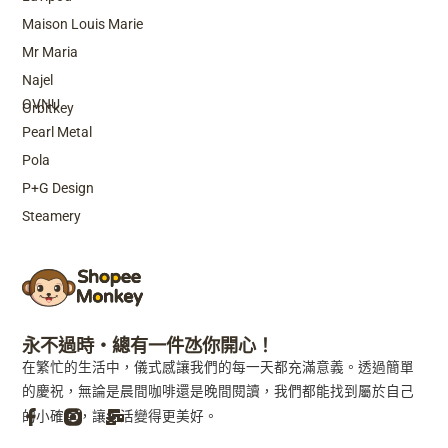
Maison Louis Marie
Mr Maria
Top Brands
Najel
OVNU
Orbitkey
Pearl Metal
Pola
P+G Design
Steamery
永不過時・總有一件氹你開心！
在繁忙的生活中，儀式感讓我們的每一天都充滿意義。透過簡單
的慶祝，無論是晨間咖啡還是晚間閱讀，我們都能找到屬於自己
的小確幸，讓生活變得更美好。