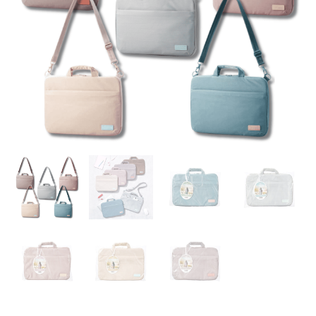
提
電
腦
袋
14
吋
數
量