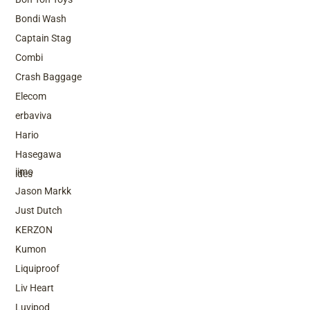
Bondi Wash
Captain Stag
Combi
Crash Baggage
Elecom
erbaviva
Hario
Top Brands
Hasegawa
iimo
ides
Jason Markk
Just Dutch
KERZON
Kumon
Liquiproof
Liv Heart
Luvipod