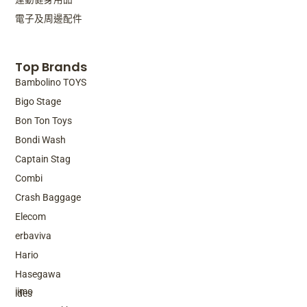
電子及周邊配件
Top Brands
Bambolino TOYS
Bigo Stage
Bon Ton Toys
Bondi Wash
Captain Stag
Combi
Crash Baggage
Elecom
erbaviva
Hario
Top Brands
Hasegawa
iimo
ides