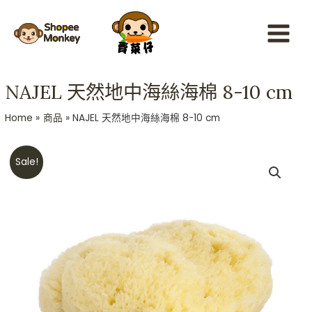
Skip
Main
to
Menu
content
NAJEL 天然地中海絲海棉 8-10 cm
Home
商品
NAJEL 天然地中海絲海棉 8-10 cm
Original
Current
NAJEL
Sale!
price
price
天
was:
is:
然
HKD$168.
HKD$138.
地
中
海
絲
海
棉
8-