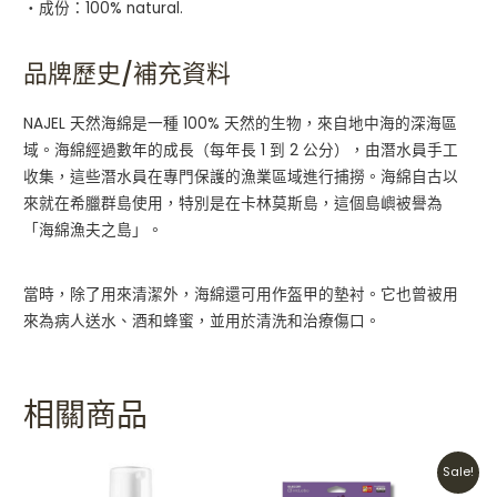
・成份：100% natural.
品牌歷史/補充資料
NAJEL 天然海綿是一種 100% 天然的生物，來自地中海的深海區
域。海綿經過數年的成長（每年長 1 到 2 公分），由潛水員手工
收集，這些潛水員在專門保護的漁業區域進行捕撈。海綿自古以
來就在希臘群島使用，特別是在卡林莫斯島，這個島嶼被譽為
「海綿漁夫之島」。
當時，除了用來清潔外，海綿還可用作盔甲的墊衬。它也曾被用
來為病人送水、酒和蜂蜜，並用於清洗和治療傷口。
相關商品
Original
Current
Sale!
price
price