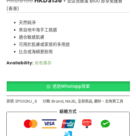
HKD$
168
HKD$
138
+ 全店消費滿 $500 即享免運費
(香港)
天然純淨
來自地中海手工挑選
適合敏感肌膚
可用於肌膚或家居的多用途
比合成海綿更耐用
Availability:
尚有庫存
透過Whatapp落單
貨號:
EPO02NJ_6
分類:
Brand
,
NAJEL
,
全部商品
,
磨砂、去角質工具
結帳方式