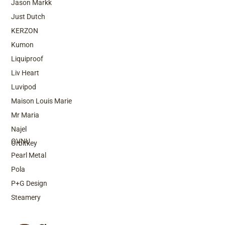
Jason Markk
Just Dutch
KERZON
Kumon
Liquiproof
Liv Heart
Luvipod
Maison Louis Marie
Mr Maria
Top Brands
Najel
OVNU
Orbitkey
Pearl Metal
Pola
P+G Design
Steamery