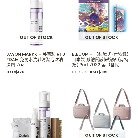
was:
is:
HKD$238.
HKD$199.
OUT OF STOCK
OUT OF STOCK
JASON MARKK – 美國製 RTU
ELECOM – 【裝脫式-肯特紙】
FOAM 免開水洗鞋清潔泡沫清
日本製 紙繪質感保護貼 (肯特
潔劑 7oz
紙)iPad 2022 第10世代
HKD$
170
HKD$
238
HKD$
199
OUT OF STOCK