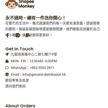
永不過時・總有一件氹你開心！
在繁忙的生活中，儀式感讓我們的每一天都充滿意義。透過簡單
的慶祝，無論是晨間咖啡還是晚間閱讀，我們都能找到屬於自己
的小確幸，讓生活變得更美好。
F
M
Get In Touch
a
a
九龍灣美羅中心二期七樓719室
c
i
e
l
MON - FRI｜12:00AM - 6:00PM
b
-
WhatsApp：+852 5502 2811
o
b
o
u
Email：info@genuine-distribution.hk
k
l
歡迎零售及批發
-
k
請向我們查詢
f
About Orders