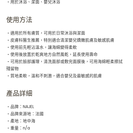
・用於沐浴、潔面、嬰兒沐浴
使用方法
・適用於所有膚質，可用於日常沐浴與潔面
・皮膚科醫生推薦，特別適合清潔嬰兒嬌嫩肌膚及敏感肌膚
・使用前先輕沾溫水，讓海綿變得柔軟
・使用後放置於乾爽地方自然風乾，延長使用壽命
・可用於臉部護理，清洗面部或敷完面膜後，可用海綿輕柔擦拭
殘留物
・質地柔軟，溫和不刺激，適合嬰兒及最敏感的肌膚
產品詳細
・品牌：NAJEL
・品牌來源地：法國
・產地：地中海
・重量：n/a