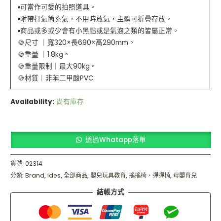
▪️可當作可愛的拍照道具。
▪️附帶打氣筒充氣，不用時放氣，主體可折疊存放。
▪️商品或多或少會有小黑點或是氣泡之類的皆屬正常。
🍪尺寸 ｜寬320×長690×高290mm。
🍪重量 ｜1.8kg。
🍪重量限制｜最大90kg。
🍪材質｜非苯二甲酸PVC
Availability:
尚有庫存
透過Whatapp落單
貨號:
02314
分類:
Brand
,
ides
,
全部商品
,
嬰兒玩具教育
,
搖搖椅、彈彈椅
,
母嬰育兒
結帳方式