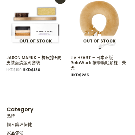
price
price
was:
is:
HKD$190.
HKD$130.
OUT OF STOCK
OUT OF STOCK
JASON MARKK – 橡皮擦+麂
LIV HEART – 日本正版
皮絨面清潔刷套裝
RelaWork 按摩助眠頸枕｜柴
犬
HKD$
190
HKD$
130
HKD$
285
Category
品牌
個人護理保健
家品傢俬