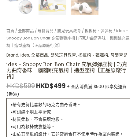
充
氣
椅
｜
首頁
/
全部商品
/
母嬰育兒
/
嬰兒玩具教育
/
搖搖椅、彈彈椅
/ ides –
造
Snoopy Bon Bon Chair 充氣彈彈座椅 | 巧克力曲奇香味｜蹦蹦跳充氣
型
椅｜造型座椅【正品原廠行貨】
座
Brand
,
ides
,
全部商品
,
嬰兒玩具教育
,
搖搖椅、彈彈椅
,
母嬰育兒
椅
ides – Snoopy Bon Bon Chair 充氣彈彈座椅 | 巧克
【正
力曲奇香味｜蹦蹦跳充氣椅｜造型座椅【正品原廠行
品
貨】
原
HKD$
599
HKD$
499
廠
+ 全店消費滿 $500 即享免運費
行
(香港)
貨】
▪️帶有史努比喜歡的巧克力曲奇香味。
數
▪️可訓練小朋友平衡感
量
▪️材質柔軟，不會損壞地板。
▪️可用為軟椅或靠墊等。
▪️由於其簡單的設計，它非常適合在不使用時作為室內裝飾。