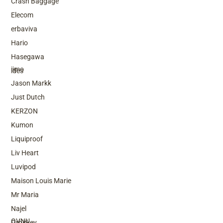
Crash Baggage
Elecom
erbaviva
Hario
Top Brands
Hasegawa
iimo
ides
Jason Markk
Just Dutch
KERZON
Kumon
Liquiproof
Liv Heart
Luvipod
Maison Louis Marie
Mr Maria
Top Brands
Najel
OVNU
Orbitkey