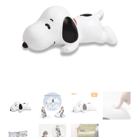
Chair
充
氣
彈
彈
座
椅
|
巧
克
力
曲
奇
香
味
｜
蹦
蹦
跳