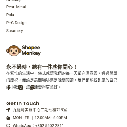
Pearl Metal
Pola
P+G Design
Steamery
永不過時・總有一件氹你開心！
在繁忙的生活中，儀式感讓我們的每一天都充滿意義。透過簡單
的慶祝，無論是晨間咖啡還是晚間閱讀，我們都能找到屬於自己
的小確幸，讓生活變得更美好。
F
M
Get In Touch
a
a
九龍灣美羅中心二期七樓719室
c
i
e
l
MON - FRI｜12:00AM - 6:00PM
b
-
WhatsApp：+852 5502 2811