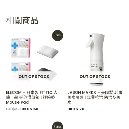
相關商品
Original
Current
Sale!
price
price
was:
is:
HKD$198.
HKD$158.
OUT OF STOCK
OUT OF STOCK
ELECOM – 日本製 FITTIO 人
JASON MARKK – 美國製 鞋履
體工學 迷你滑鼠墊 | 護腕墊
防水噴霧 | 專業抗污 防污及防
Mouse Pad
水
HKD$
198
HKD$
158
HKD$
170
Original
Current
Sale!