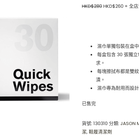
HKD$
280
HKD$
260
+ 全店
濕巾單獨包裝在盒中
每盒包含 30 張獨
求。
每塊擦拭布都是雙紋
漬。
濕巾專為耐用而設計
已售完
貨號:
130310
分類:
JASON 
潔
,
鞋履清潔劑