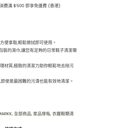
消費滿 $500 即享免運費 (香港)
方便拿取,輕鬆擦拭即可使用。
立包裝的濕巾,讓您有足夠的日常鞋子清潔需
理材質,極致的清潔力助你輕鬆地去除污
,即使是最困難的污漬也能有效地清潔。
MARKK
,
全部商品
,
家品傢俬
,
衣履鞋類清