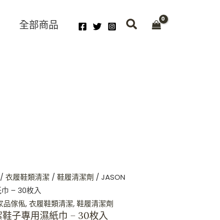
t
全部商品
0.
/
衣履鞋類清潔
/
鞋履清潔劑
/ JASON
巾 – 30枚入
家品傢俬
,
衣履鞋類清潔
,
鞋履清潔劑
 清潔鞋子專用濕紙巾 – 30枚入