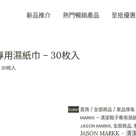
Original
Curren
price
price
新品推介
熱門暢銷產品
至抵優惠
was:
is:
HKD$280.
HKD$26
子專用濕紙巾 – 30枚入
 30枚入
Sale!
首頁
/
全部商品
/
家品傢俬
MARKK – 清潔鞋子專用濕紙
JASON MARKK
,
全部商品
,
JASON MARKK –