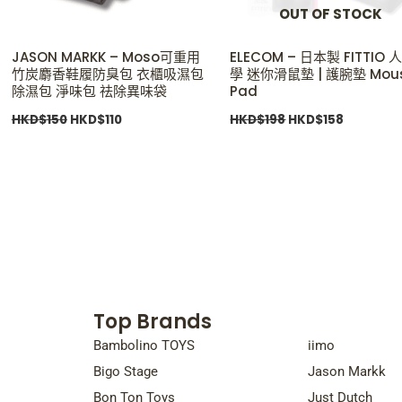
OUT OF STOCK
JASON MARKK – Moso可重用
ELECOM – 日本製 FITTIO
竹炭麝香鞋履防臭包 衣櫃吸濕包
學 迷你滑鼠墊 | 護腕墊 Mou
除濕包 淨味包 祛除異味袋
Pad
HKD$
150
HKD$
110
HKD$
198
HKD$
158
Top Brands
Top Bra
Bambolino TOYS
iimo
Bigo Stage
Jason Markk
Bon Ton Toys
Just Dutch