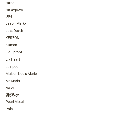
Hario
Top Brands
Hasegawa
iimo
ides
Jason Markk
Just Dutch
KERZON
Kumon
Liquiproof
Liv Heart
Luvipod
Maison Louis Marie
Mr Maria
Top Brands
Najel
OVNU
Orbitkey
Pearl Metal
Pola