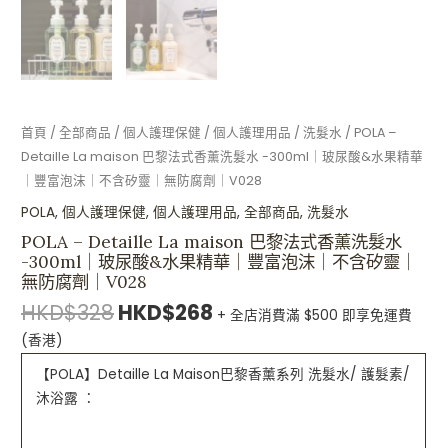
精
華
｜
豐
富
泡
首頁
/
全部商品
/
個人護理保健
/
個人護理用品
/
洗髮水
/ POLA –
沫
Detaille La maison 巴黎法式香薰洗髮水 -300ml｜玻尿酸&水果精華
｜
｜豐富泡沫｜不含矽靈｜無防腐劑｜V028
不
POLA
,
個人護理保健
,
個人護理用品
,
全部商品
,
洗髮水
含
POLA – Detaille La maison 巴黎法式香薰洗髮水
矽
-300ml｜玻尿酸&水果精華｜豐富泡沫｜不含矽靈｜
靈
無防腐劑｜V028
｜
HKD$
328
HKD$
268
無
+ 全店消費滿 $500 即享免運費
防
(香港)
腐
【POLA】Detaille La Maison巴黎香薰系列 洗髮水/ 護髮素/
劑
沐浴露 ：
｜
V028