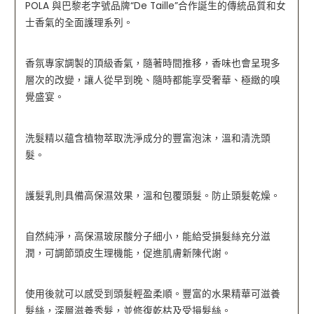
POLA 與巴黎老字號品牌“De Taille”合作誕生的傳統品質和女
數
士香氣的全面護理系列。
量
香氛專家調製的頂級香氣，隨著時間推移，香味也會呈現多
層次的改變，讓人從早到晚、隨時都能享受奢華、極緻的嗅
覺盛宴。
洗髮精以蘊含植物萃取洗淨成分的豐富泡沫，溫和清洗頭
髮。
護髮乳則具備高保濕效果，溫和包覆頭髮。防止頭髮乾燥。
自然純淨，高保濕玻尿酸分子細小，能給受損髮絲充分滋
潤，可調節頭皮生理機能，促進肌膚新陳代謝。
使用後就可以感受到頭髮輕盈柔順。豐富的水果精華可滋養
髮絲，深層滋養秀髮，並修復乾枯及受損髮絲。