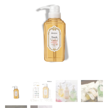
maison
巴
黎
法
式
香
薰
洗
髮
水
-300ml
｜
玻
尿
酸
&
水
果