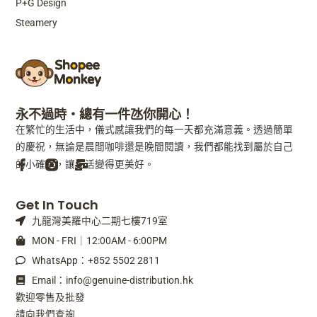
P+G Design
Steamery
永不過時・總有一件氹你開心！
在繁忙的生活中，儀式感讓我們的每一天都充滿意義。透過簡單
的慶祝，無論是晨間咖啡還是晚間閱讀，我們都能找到屬於自己
的小確幸，讓生活變得更美好。
F
M
Get In Touch
a
a
九龍灣美羅中心二期七樓719室
c
i
e
l
MON - FRI｜12:00AM - 6:00PM
b
-
WhatsApp：+852 5502 2811
o
b
o
u
Email：info@genuine-distribution.hk
k
l
歡迎零售及批發
-
k
請向我們查詢