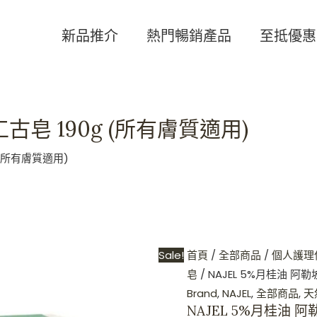
NAJEL
Original
Current
5%
price
price
新品推介
熱門暢銷產品
至抵優惠
月
was:
is:
桂
HKD$120.
HKD$80.
油
阿
古皂 190g (所有膚質適用)
勒
坡
 (所有膚質適用)
手
工
古
皂
190g
Sale!
首頁
/
全部商品
/
個人護理
(所
皂
/ NAJEL 5%月桂油 阿
有
Brand
,
NAJEL
,
全部商品
,
天
膚
NAJEL 5%月桂油 阿
質