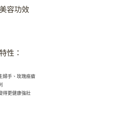
然美容功效
的特性：
主婦手、玫瑰痤瘡
刺
變得更健康強壯