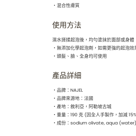
・混合性膚質
使用方法
濕水搓揉起泡後，均勻塗抹於面部或身體
・無添加化學起泡劑，如需更強的起泡效
・頭髮、臉、全身均可使用
產品詳細
・品牌：NAJEL
・品牌來源地：法國
・產地：敘利亞，阿勒坡古城
・重量：190 克 (因全人手製作，加減 15
・成份：sodium olivate, aqua (water), s