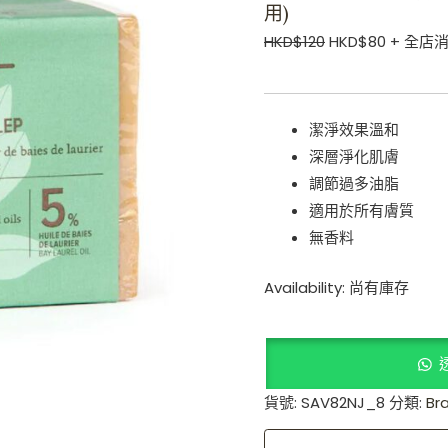
用)
適
HKD$
120
HKD$
80
+ 全店消
用)
數
量
潔淨效果溫和
深層淨化肌膚
調節過多油脂
適用於所有膚質
無香料
Availability:
尚有庫存
貨號:
SAV82NJ_8
分類:
Br