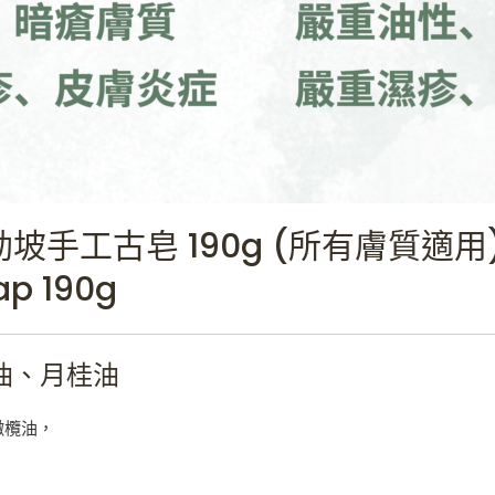
勒坡手工古皂 190g (所有膚質適用
ap 190g
油、月桂油
橄欖油，