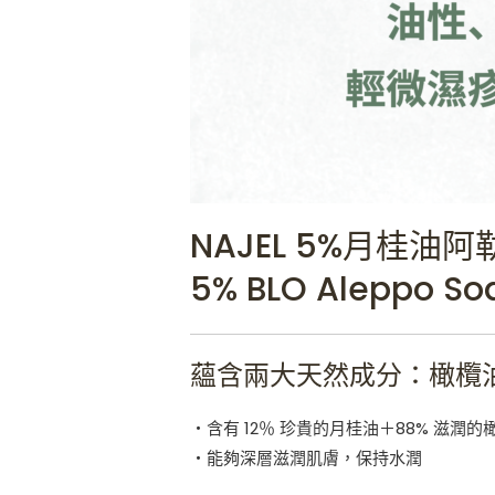
NAJEL 5%月桂油阿
5% BLO Aleppo So
蘊含兩大天然成分：橄欖
・含有 12％ 珍貴的月桂油＋88% 滋潤的
・能夠深層滋潤肌膚，保持水潤