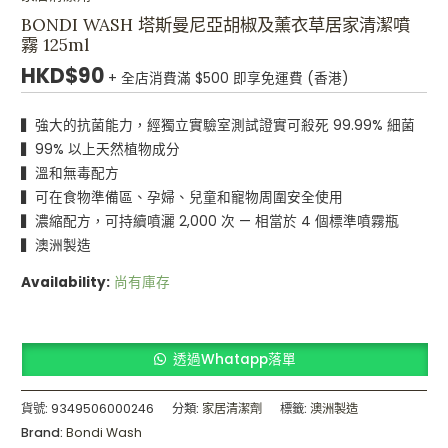
BONDI WASH 塔斯曼尼亞胡椒及薰衣草居家清潔噴
霧 125ml
HKD$
90
+ 全店消費滿 $500 即享免運費 (香港)
▍強大的抗菌能力，經獨立實驗室測試證實可殺死 99.99% 細菌
▍99% 以上天然植物成分
▍溫和無毒配方
▍可在食物準備區、孕婦、兒童和寵物周圍安全使用
▍濃縮配方，可持續噴灑 2,000 次 — 相當於 4 個標準噴霧瓶
▍澳洲製造
Availability:
尚有庫存
透過Whatapp落單
貨號:
9349506000246
分類:
家居清潔劑
標籤:
澳洲製造
Brand:
Bondi Wash