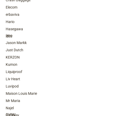
Crash Baggage
Elecom
erbaviva
Hario
Top Brands
Hasegawa
iimo
ides
Jason Markk
Just Dutch
KERZON
Kumon
Liquiproof
Liv Heart
Luvipod
Maison Louis Marie
Mr Maria
Top Brands
Najel
OVNU
Orbitkey