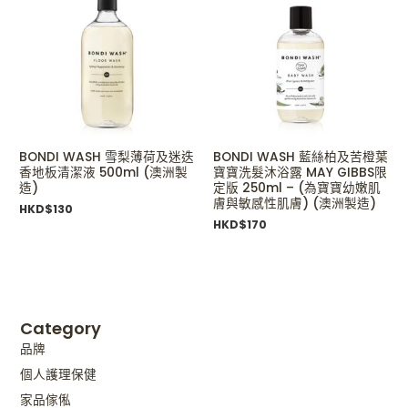
BONDI WASH 雪梨薄荷及迷迭
BONDI WASH 藍絲柏及苦橙葉
香地板清潔液 500ml (澳洲製
寶寶洗髮沐浴露 MAY GIBBS限
造)
定版 250ml – (為寶寶幼嫩肌
膚與敏感性肌膚) (澳洲製造)
HKD$
130
HKD$
170
Category
品牌
個人護理保健
家品傢俬