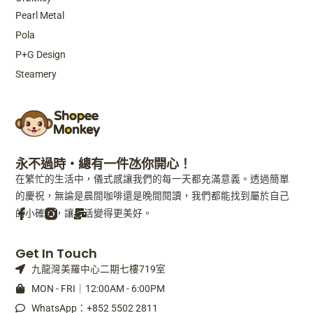
Pearl Metal
Pola
P+G Design
Steamery
永不過時・總有一件氹你開心！
在繁忙的生活中，儀式感讓我們的每一天都充滿意義。透過簡單
的慶祝，無論是晨間咖啡還是晚間閱讀，我們都能找到屬於自己
的小確幸，讓生活變得更美好。
F
M
Get In Touch
a
a
九龍灣美羅中心二期七樓719室
c
i
e
l
MON - FRI｜12:00AM - 6:00PM
b
-
WhatsApp：+852 5502 2811