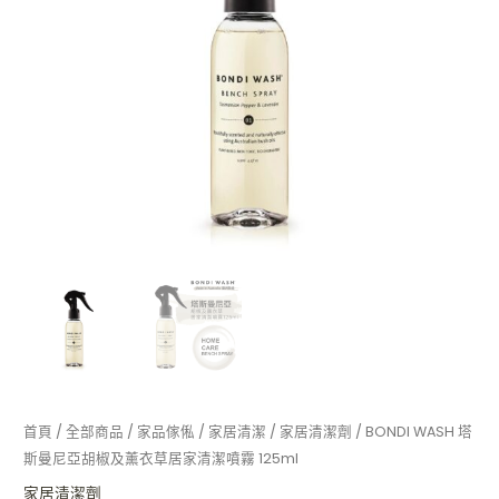
胡
椒
及
薰
衣
草
居
家
清
潔
噴
霧
125ml
數
量
首頁
/
全部商品
/
家品傢俬
/
家居清潔
/
家居清潔劑
/ BONDI WASH 塔
斯曼尼亞胡椒及薰衣草居家清潔噴霧 125ml
家居清潔劑