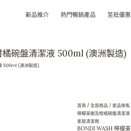
BONDI
WASH
新品推介
熱門暢銷產品
至抵優惠
檸
檬
茶
樹
柑橘碗盤清潔液 500ml (澳洲製造)
及
柑
 500ml (澳洲製造)
橘
碗
盤
清
潔
首頁
/
全部商品
/
家品傢俬
液
檸檬茶樹及柑橘碗盤清潔液 5
500ml
家居清潔劑
(澳
BONDI WASH 檸檬
洲