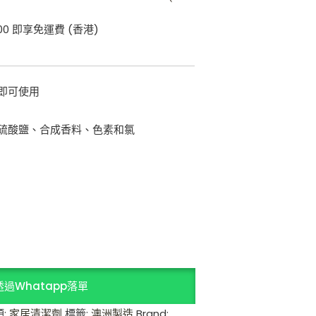
00 即享免運費 (香港)
即可使用
硫酸鹽、合成香料、色素和氯
透過Whatapp落單
類:
家居清潔劑
標籤:
澳洲製造
Brand: