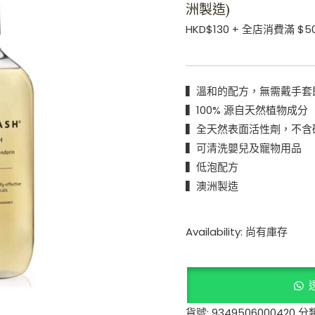
洲製造)
製
HKD$
130
+ 全店消費滿 $5
造)
數
量
▍溫和的配方，無需戴手套
▍100% 源自天然植物成分
▍全天然表面活性劑，不含
▍可清洗嬰兒及寵物用品
▍低泡配方
▍澳洲製造
Availability:
尚有庫存
貨號:
9349506000420
分