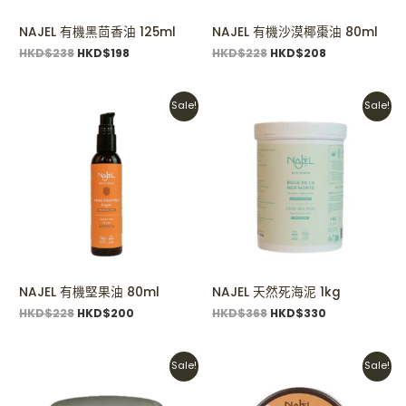
NAJEL 有機黑茴香油 125ml
NAJEL 有機沙漠椰棗油 80ml
HKD$
238
HKD$
198
HKD$
228
HKD$
208
Original
Current
Original
Current
Sale!
Sale!
price
price
price
price
was:
is:
was:
is:
HKD$228.
HKD$200.
HKD$368.
HKD$330.
NAJEL 有機堅果油 80ml
NAJEL 天然死海泥 1kg
HKD$
228
HKD$
200
HKD$
368
HKD$
330
Original
Current
Original
Current
Sale!
Sale!
price
price
price
price
was:
is:
was:
is: