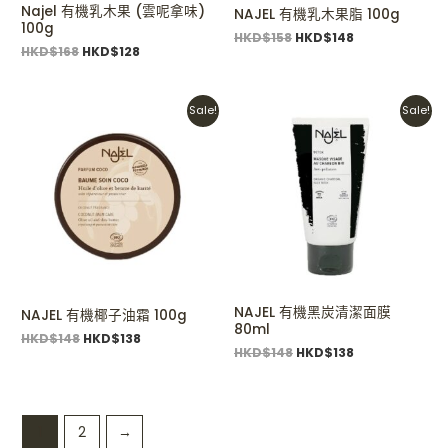
Najel 有機乳木果 (雲呢拿味)
NAJEL 有機乳木果脂 100g
100g
HKD$
158
HKD$
148
HKD$
168
HKD$
128
Original
Current
Original
Current
Sale!
Sale!
price
price
price
price
was:
is:
was:
is:
HKD$148.
HKD$138.
HKD$148.
HKD$138.
NAJEL 有機黑炭清潔面膜
NAJEL 有機椰子油霜 100g
80ml
HKD$
148
HKD$
138
HKD$
148
HKD$
138
1
2
→