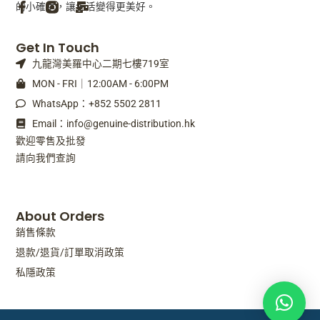
的小確幸，讓生活變得更美好。
F
M
Get In Touch
a
a
九龍灣美羅中心二期七樓719室
c
i
e
l
MON - FRI｜12:00AM - 6:00PM
b
-
WhatsApp：+852 5502 2811
o
b
o
u
Email：info@genuine-distribution.hk
k
l
歡迎零售及批發
-
k
請向我們查詢
f
About Orders
銷售條款
退款/退貨/訂單取消政策
私隱政策