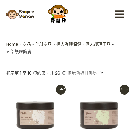
Sorted
Skip
Main
by
latest
to
Menu
content
Home
商品
全部商品
個人護理保健
個人護理用品
面部護理護膚
顯示第 1 至 16 項結果，共 26 項
Original
Current
Original
Current
Sale!
Sale!
price
price
price
price
was:
is:
was:
is:
HKD$95.
HKD$90.
HKD$98.
HKD$90.