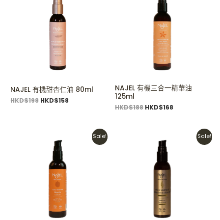
was:
is:
was:
is:
HKD$198.
HKD$158.
HKD$188.
HKD$168.
NAJEL 有機三合一精華油
NAJEL 有機甜杏仁油 80ml
125ml
HKD$
198
HKD$
158
HKD$
188
HKD$
168
Original
Current
Original
Current
Sale!
Sale!
price
price
price
price
was:
is:
was:
is:
HKD$238.
HKD$198.
HKD$228.
HKD$208.