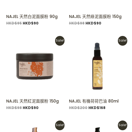
NAJEL 天然白泥面膜粉 90g
NAJEL 天然綠泥面膜粉 150g
HKD$
95
HKD$
90
HKD$
98
HKD$
90
Original
Current
Original
Current
Sale!
Sale!
price
price
price
price
was:
is:
was:
is:
HKD$98.
HKD$90.
HKD$200.
HKD$168.
NAJEL 天然紅泥面膜粉 150g
NAJEL 有機荷荷巴油 80ml
HKD$
98
HKD$
90
HKD$
200
HKD$
168
Original
Current
Original
Current
Sale!
Sale!
price
price
price
price