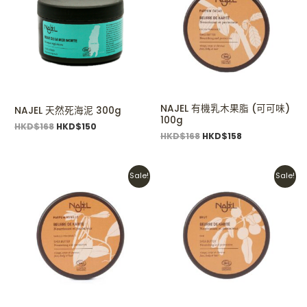
HKD$168.
HKD$150.
HKD$168.
HKD$158.
NAJEL 有機乳木果脂 (可可味)
NAJEL 天然死海泥 300g
100g
HKD$
168
HKD$
150
HKD$
168
HKD$
158
Original
Current
Original
Current
Sale!
Sale!
price
price
price
price
was:
is:
was:
is:
HKD$168.
HKD$128.
HKD$158.
HKD$148.