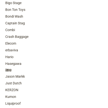
Bigo Stage
Bon Ton Toys
Bondi Wash
Captain Stag
Combi
Crash Baggage
Elecom
erbaviva
Hario
Top Brands
Hasegawa
iimo
ides
Jason Markk
Just Dutch
KERZON
Kumon
Liquiproof