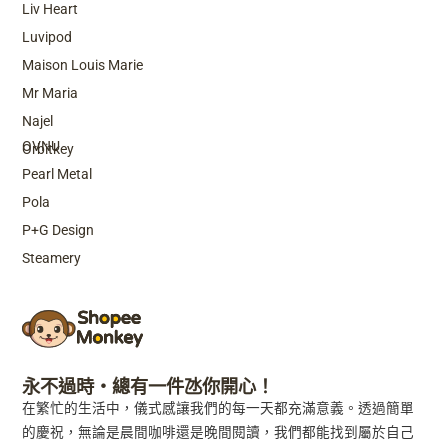
Liv Heart
Luvipod
Maison Louis Marie
Mr Maria
Top Brands
Najel
OVNU
Orbitkey
Pearl Metal
Pola
P+G Design
Steamery
永不過時・總有一件氹你開心！
在繁忙的生活中，儀式感讓我們的每一天都充滿意義。透過簡單
的慶祝，無論是晨間咖啡還是晚間閱讀，我們都能找到屬於自己